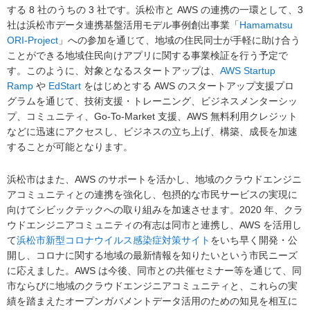
する 8 社のうちの 3 社です。浜松市と AWS の連携の一環として、3
社は浜松市データ連携基盤活用モデル事例創出事業「
Hamamatsu
ORI-Project
」への参加を通じて、地域の住民同士が手軽に助け合う
ことができる地域住民向けアプリに関する事業検証を行う予定で
す。このように、対象となるスタートアップは、
AWS Startup
Ramp
や
EdStart
をはじめとする AWS のスタートアップ支援プロ
グラムを通じて、技術支援・トレーニング、ビジネスメンターシッ
プ、コミュニティ、Go-To-Market 支援、AWS 無料利用クレジット
などに迅速にアクセスし、ビジネスの立ち上げ、構築、成長を加速
することが可能となります。
浜松市はまた、AWS のサポートを活かし、地域のクラウドエンジニ
アコミュニティとの連携を強化し、包摂的な市民サービスの実現に
向けてシビックテックへの取り組みを加速させます。2020 年、クラ
ウドエンジニアコミュニティの有志は同市と連携し、AWS を活用し
て
浜松市新型コロナウイルス感染症対策サイト
をいち早く開発・公
開し、コロナに関する地域の最新情報を知りたいという市民ニーズ
に応えました。AWS は今後、同市との共催セミナー等を通じて、同
市ならびに地域のクラウドエンジニアコミュニティと、これらの実
績を踏まえたオープンガバメントデータ活用のための知見を相互に