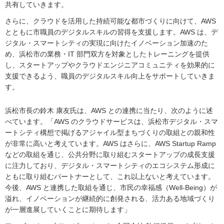
共有していきます。
さらに、クラウドを活用した持続可能な都市づくりに向けて、AWS
とともに市職員のデジタルスキルの習得を支援します。AWS は、デ
ジタル・スマートシティの実現に向けたイノベーション加速のた
め、浜松市の業務・IT 部門双方を対象としたトレーニングを提供
し、スタートアップやクラウドエンジニアコミュニティを効果的に
支援できるよう、職員のデジタルスキル向上をサポートしていきま
す。
浜松市長の鈴木 康友氏は、AWS との連携に当たり、次のように述
べています。「AWS のクラウドサービスは、浜松市デジタル・スマ
ートシティ構想で掲げるアジャイル型まちづくりの取組との親和性
が非常に高いと考えています。AWS はさらに、AWS Startup Ramp
などの取組を通じ、公共分野に取り組むスタートアップの成長支援
に注力しており、デジタル・スマートシティのエコシステム形成に
ともに取り組むパートナーとして、これ以上ないと考えています。
今後、AWS と連携した取組を通じ、市民の幸福感（Well-Being）が
溢れ、イノベーションが継続的に創発される、活力ある地域づくり
が一層進展していくことに期待します」