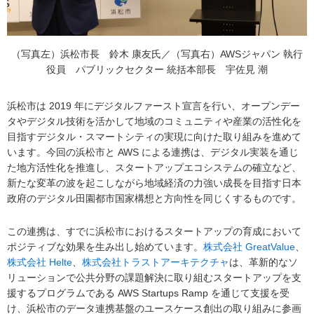
（写真左）浜松市長 鈴木 康友氏／（写真右）AWSジャパン 執行
役員 パブリックセクター 統括本部長 宇佐見 潮
浜松市は 2019 年にデジタルファースト宣言を行い、オープンデー
タやデジタル技術を活かして地域のコミュニティや産業の活性化を
目指すデジタル・スマートシティの実現に向けた取り組みを進めて
います。今回の浜松市と AWS による連携は、デジタル実装を通じ
た地方活性化を推進し、スタートアップエコシステムの確立など、
新たな変革の波を起こしながら地域経済の力強い成長を目指す日本
政府のデジタル田園都市国家構想と方向性を同じくするものです。
この連携は、すでに浜松市におけるスタートアップの育成において
ポジティブな効果を生み出し始めています。
株式会社 GreatValue
、
株式会社 Helte
、
株式会社トラストアーキテクチャ
は、革新的なソ
リューションで公共分野の課題解決に取り組むスタートアップを支
援するプログラムである AWS Startups Ramp を通じて支援を受
け、浜松市のデータ連携基盤のユースケース創出の取り組みに参画