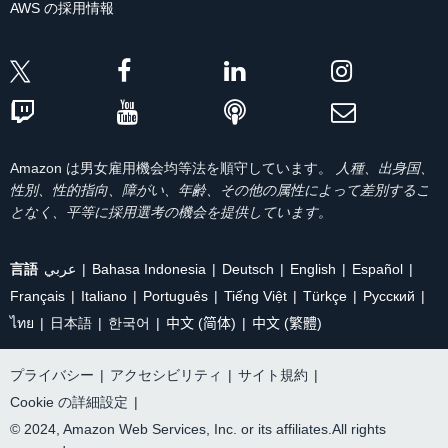
AWS の採用情報
Amazon は男女雇用機会均等法を順守しています。
人種、出身国、
性別、性的指向、障がい、年齢、その他の属性によって差別するこ
となく、平等に採用選考の機会を提供しています。
言語
عربي
Bahasa Indonesia
Deutsch
English
Español
Français
Italiano
Português
Tiếng Việt
Türkçe
Ρусский
ไทย
日本語
한국어
中文 (简体)
中文 (繁體)
プライバシー
|
アクセシビリティ
|
サイト規約
|
Cookie の詳細設定
|
© 2024, Amazon Web Services, Inc. or its affiliates.All rights