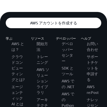
AWS アカウントを作成する
学ぶ
リソース
デベロッパー
ヘルプ
AWS と
開始方
デベロ
お問い
は？
法
ッパー
合わせ
センタ
クラウ
トレー
サポー
ー
ドコン
ニング
トチケ
ピュー
SDK と
ットを
AWS ソ
ティン
ツール
申請す
リュー
グとは?
る
ション
AWS で
エージ
ライブ
の .NET
AWS
ェンテ
ラリ
re:Post
AWS で
ィック
アーキ
の
ナレッ
AI とは
テクチ
Python
ジセン