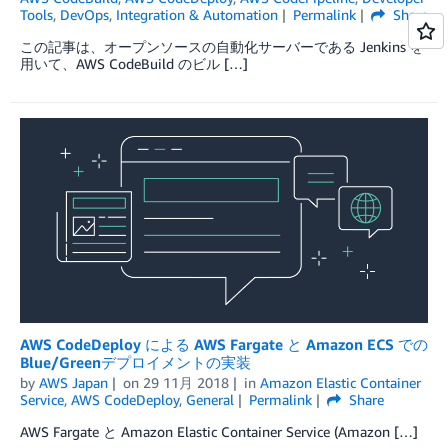
Tools
,
DevOps
,
Integration & Automation
Permalink
Share
この記事は、オープンソースの自動化サーバーである Jenkins を
用いて、AWS CodeBuild のビル […]
AWS CodeDeploy による AWS Fargate と Amazon ECS での
Blue/Greenデプロイメントの実装
by
AWS Japan
on
29 11月 2018
in
Amazon Elastic Container
Service
,
AWS CodeDeploy
,
General
Permalink
Share
AWS Fargate と Amazon Elastic Container Service (Amazon […]