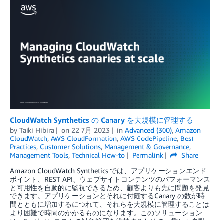
CloudWatch Synthetics の Canary を大規模に管理する
by
Taiki Hibira
on
22 7月 2023
in
Advanced (300)
,
Amazon
CloudWatch
,
AWS CloudFormation
,
AWS CodePipeline
,
Best
Practices
,
Customer Solutions
,
Management & Governance
,
Management Tools
,
Technical How-to
Permalink
Share
Amazon CloudWatch Synthetics では、アプリケーションエンド
ポイント、REST API、ウェブサイトコンテンツのパフォーマンス
と可用性を自動的に監視できるため、顧客よりも先に問題を発見
できます。アプリケーションとそれに付随するCanary の数が時
間とともに増加するにつれて、それらを大規模に管理することは
より困難で時間のかかるものになります。このソリューション