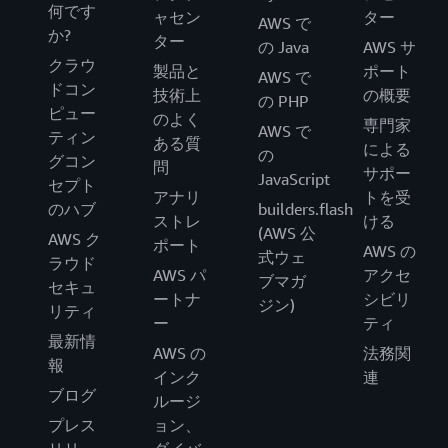
何です
ャセン
ター
AWS で
か?
ター
の Java
AWS サ
クラウ
製品と
ポート
AWS で
ドコン
技術上
の概要
の PHP
ピュー
のよく
専門家
AWS で
ティン
ある質
による
の
グコン
問
サポー
JavaScript
セプト
アナリ
トを受
のハブ
builders.flash
ストレ
ける
(AWS 公
AWS ク
ポート
AWS の
式ウェ
ラウド
AWS パ
アクセ
ブマガ
セキュ
ートナ
シビリ
ジン)
リティ
ー
ティ
最新情
AWS の
法務関
報
インク
連
ブログ
ルージ
プレス
ョン、