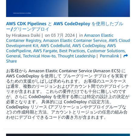
AWS CDK Pipelines と AWS CodeDeploy を使用したブル
ー/グリーンデプロイ
by
Hirakawa Daiki
on
03 7月 2024
in
Amazon Elastic
Container Registry
,
Amazon Elastic Container Service
,
AWS Cloud
Development Kit
,
AWS CodeBuild
,
AWS CodeDeploy
,
AWS
CodePipeline
,
AWS Fargate
,
Best Practices
,
Customer Solutions
,
General
,
Technical How-to
,
Thought Leadership
Permalink
Share
お客様から Amazon Elastic Container Service (Amazon ECS) に
AWS CodeDeploy を使用して ブルーグリーン デプロイを実装す
るための支援がしばしば求められます。 お客様のユースケース
は通常、複数のリージョンおよびアカウント間でのデプロイシナ
リオが含まれます。 これらの要件だけでも十分に難しいのです
が、さらに CodeDeploy を使用する際には特定の設計上の決定が
必要となります。 具体的には CodeDeploy の設定方法、
CodeDeploy リソース (アプリケーションやデプロイグループな
ど) の作成時期と方法、アカウントとリージョンの任意の組み合
わせにデプロイできるコードの書き方が含まれます。