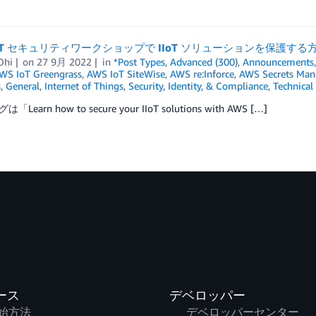
IIoT セキュリティワークショップで IIoT ソリューションを保護す
Ohi
on
27 9月 2022
in
*Post Types
,
Advanced (300)
,
Announcements
WS IoT Greengrass
,
AWS IoT SiteWise
,
AWS re:Inforce
,
AWS Secrets Man
s
,
General
,
Internet of Things
,
Security, Identity, & Compliance
,
Technical
Learn how to secure your IIoT solutions with AWS […]
ース
デベロッパー
始方法
デベロッパーセンター