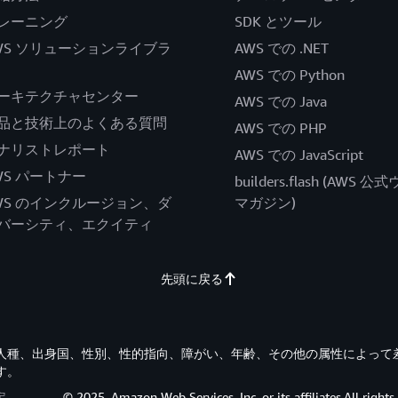
レーニング
SDK とツール
WS ソリューションライブラ
AWS での .NET
AWS での Python
ーキテクチャセンター
AWS での Java
品と技術上のよくある質問
AWS での PHP
ナリストレポート
AWS での JavaScript
WS パートナー
builders.flash (AWS 
WS のインクルージョン、ダ
マガジン)
バーシティ、エクイティ
先頭に戻る
す。人種、出身国、性別、性的指向、障がい、年齢、その他の属性によって
す。
定
© 2025, Amazon Web Services, Inc. or its affiliates.All rights