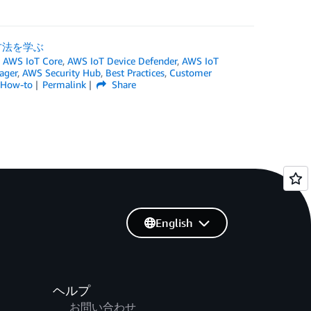
る方法を学ぶ
,
AWS IoT Core
,
AWS IoT Device Defender
,
AWS IoT
ager
,
AWS Security Hub
,
Best Practices
,
Customer
 How-to
Permalink
Share
English
ヘルプ
お問い合わせ