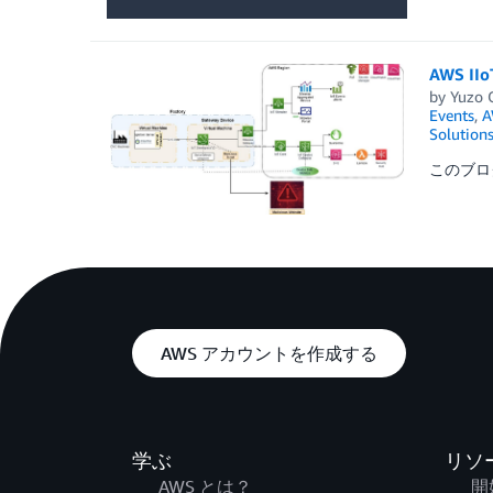
AWS 
by
Yuzo 
Events
,
A
Solution
このブログは「
AWS アカウントを作成する
学ぶ
リソ
AWS とは？
開