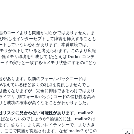
他のコードよりも問題が明らかではありません。ま
 の呼び出しをインターセプトして障害を挿入することも
ートしていない恐れがあります。本番環境では、
、メモリが低下していると考えられます。このより広範
モリ環境を生成して (たとえば Docker コンテ
ックコードの実行と一致する低メモリ状態にするのにどう
題があります。以前のフォールバックコードは
ザーが考えているほど多くの利点を提供しませんでし
は低くなりますが、完全に排除できるわけではあり
ライマリ (非フォールバック) コードの信頼性を高め
りも成功の確率が高くなることがわかりました。
。malloc2
はリスクに見合わない可能性があります
ばならないのでしょうか? 論理的には、malloc2 は
ます。恐らく、より高いレイテンシーで、より大き
ここで問題が提起されます、なぜ malloc2 がこの