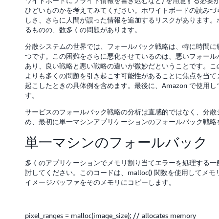
ワイトボードにフライト情報を書き込むなど) を用意する必要
ひどいものかを考えてみてください。ホワイトボードの読みづ
しさ、さらに人間が誤った情報を追加するリスクがあります。
るものの、数多くの問題があります。
分散システムの世界では、フォールバック戦略は、特に時間に敏
つです。この困難をさらに悪化させているのは、悪いフォールバ
あり、良い戦略と悪い戦略の違いが微妙だということです。こ
よりも多くの問題を引き起こす可能性があることに焦点を当てます
起こしたときの具体例を含めます。最後に、Amazon で使用
す。
サービスのフォールバック戦略の分析は直感的ではなく、分散
め、最初に単一マシンアプリケーションのフォールバック戦略
単一マシンのフォールバック
多くのアプリケーションでメモリ割り当てエラーを処理する一般
討してください。このコードは、malloc() 関数を使用して
イメージバッファをそのメモリにコピーします。
pixel_ranges = malloc(image_size); // allocates memory