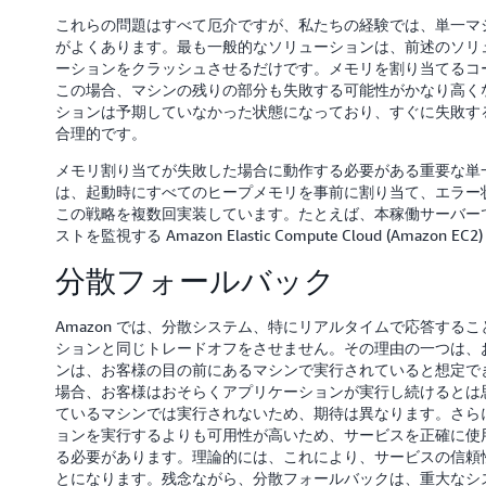
これらの問題はすべて厄介ですが、私たちの経験では、単一マ
がよくあります。最も一般的なソリューションは、前述のソリ
ーションをクラッシュさせるだけです。メモリを割り当てるコ
この場合、マシンの残りの部分も失敗する可能性がかなり高く
ションは予期していなかった状態になっており、すぐに失敗す
合理的です。
メモリ割り当てが失敗した場合に動作する必要がある重要な単一
は、起動時にすべてのヒープメモリを事前に割り当て、エラー状態でも
この戦略を複数回実装しています。たとえば、本稼働サーバーで
ストを監視する Amazon Elastic Compute Cloud (Amazon
分散フォールバック
Amazon では、分散システム、特にリアルタイムで応答する
ションと同じトレードオフをさせません。その理由の一つは、
ンは、お客様の目の前にあるマシンで実行されていると想定で
場合、お客様はおそらくアプリケーションが実行し続けるとは
ているマシンでは実行されないため、期待は異なります。さら
ョンを実行するよりも可用性が高いため、サービスを正確に使
る必要があります。理論的には、これにより、サービスの信頼
とになります。残念ながら、分散フォールバックは、重大なシ