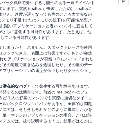
ルバック戦略で発生する可能性のある一連のイベント
突然 (malloc が失敗したため)、malloc2
ません。速度が遅くなっても実のところ大丈夫なの
メモリ不足 (またはメモリの低下) の可能性が高い
題 (遅いアプリケーションと遅いマシン) に直面して
問題がさらに悪化する可能性があります。たとえば、他
合している可能性があります。
てしまうかもしれません。スタックトレースを使用
ロジックでさえ、表面上は無害ですが、何かが突然
れたアプリケーションが突然 I/O にバインドされた
がその速度で書き込みを処理したり、その量のデー
アプリケーションの速度が低下したりクラッシュし
は
として発生する可能性もあります。
潜在的なバグ
るのは簡単です。前述の malloc2 へのフォー
ど 1 人の顧客のマシンでも実際に適切なタイミン
ールバックロジックにバグがあるか、全体的な問題
ジニアは、そもそもそれがどのように機能したかを
。単一マシンのアプリケーションの場合、これは許
ステムでは、後で説明するように、結果がはるかに