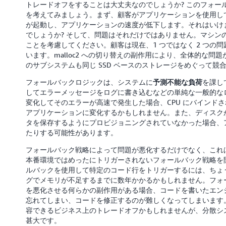
トレードオフをすることは大丈夫なのでしょうか? このフォー
を考えてみましょう。まず、顧客がアプリケーションを使用しています。
が起動し、アプリケーションの速度が低下します。それはいけ
でしょうか? そして、問題はそれだけではありません。マシンの
ことを考慮してください。顧客は現在、1 つではなく 2 つの問
います。malloc2 への切り替えの副作用により、全体的な
のサブシステムも同じ SSD ベースのストレージをめぐって競
フォールバックロジックは、システムに
を課し
予測不能な負荷
してエラーメッセージをログに書き込むなどの単純な一般的な
変化してそのエラーが高速で発生した場合、CPU にバインドさ
アプリケーションに変化するかもしれません。また、ディスク
タを保存するようにプロビジョニングされていなかった場合、
たりする可能性があります。
フォールバック戦略によって問題が悪化するだけでなく、これ
本番環境ではめったにトリガーされないフォールバック戦略を開発す
ルバックを使用して特定のコード行をトリガーするには、ちょう
グでメモリが不足するまでに数年かかるかもしれません。フォ
を悪化させる何らかの副作用がある場合、コードを書いたエン
忘れてしまい、コードを修正するのが難しくなってしまいます
容できるビジネス上のトレードオフかもしれませんが、分散シ
甚大です。