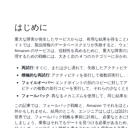
はじめに
重大な障害が発生したサービスからは、有用な結果を得ることが
イトでは、製品情報のデータベースクエリが失敗すると、ウェ
Amazon のサービスは、信頼性を高めるために、重大な障害
理するための戦略には、大きく次の 4 つのカテゴリーに分かれ
: すぐに、または少し遅れて、失敗したアクティビ
再試行
: アクティビティを並行して複数回実行し
積極的な再試行
: エンドポイントの別のコピーに対して
フェイルオーバー
ビティの複数の並行コピーを実行して、それらの少なくとも
: 異なるメカニズムを使用して、同じ結果
フォールバック
この記事では、フォールバック戦略と、Amazon でそれをほ
外かもしれません。結局のところ、エンジニアはしばしば設計
世界では、フォールバック戦略を事前に計画し、必要なときに
しましょう。乗客はそれでもゲートを見つける必要があるため、