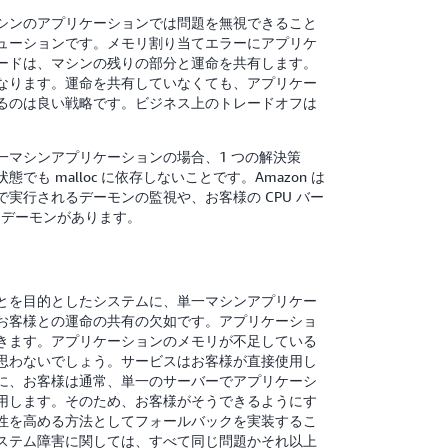
シンのアプリケーションでは問題を無視できること
ューションです。メモリ割り当てエラーにアプリケ
ードは、マシンの残りの部分と運命を共有します。
なります。運命を共有していなくても、アプリケー
るのは良い戦略です。ビジネス上のトレードオフは
マシンアプリケーションの場合、1 つの解決策
 malloc に依存しないことです。Amazon は
実行されるデーモンの監視や、お客様の CPU バー
 EC2) デーモンがあります。
ことを目的としたシステムに、単一マシンアプリケー
お客様との運命の共有の欠如です。アプリケーショ
きます。アプリケーションのメモリが不足している
思わないでしょう。サービスはお客様が直接使用し
に、お客様は通常、単一のサーバーでアプリケーシ
用します。そのため、お客様がそうできるようにす
性を高める方法としてフォールバックを実装するこ
ステム障害に関しては、すべて同じ問題かそれ以上