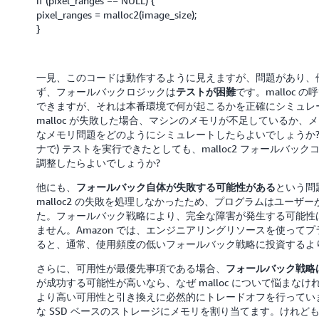
if (pixel_ranges == NULL) {
pixel_ranges = malloc2(image_size);
}
一見、このコードは動作するように見えますが、問題があり、
ず、フォールバックロジックは
です。malloc
テストが困難
できますが、それは本番環境で何が起こるかを正確にシミュレ
malloc が失敗した場合、マシンのメモリが不足しているか
なメモリ問題をどのようにシミュレートしたらよいでしょうか? 低メ
ナで) テストを実行できたとしても、malloc2 フォールバ
調整したらよいでしょうか?
他にも、
という問
フォールバック自体が失敗する可能性がある
malloc2 の失敗を処理しなかったため、プログラムはユー
た。フォールバック戦略により、完全な障害が発生する可能性
ません。Amazon では、エンジニアリングリソースを使ってプ
ると、通常、使用頻度の低いフォールバック戦略に投資するよ
さらに、可用性が最優先事項である場合、
フォールバック戦略
が成功する可能性が高いなら、なぜ malloc について悩まなけれ
より高い可用性と引き換えに必然的にトレードオフを行ってい
な SSD ベースのストレージにメモリを割り当てます。けれども、