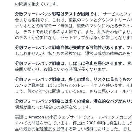
の問題を抱えています。
サービスのフォ
分散フォールバック戦略はテストが困難です。
合よりも複雑です。これは、複数のマシンとダウンストリーム
ナリオなどの障害モード自体は、複数のマシンにわたるテスト
も、テストで再現するのは困難です。また、組み合わせにより
のテストが必要になり、セットアップがはるかに難しくなりま
フ
分散フォールバック戦略自体が失敗する可能性があります。
もしれませんが、私たちの経験では、通常は成功の確率のみを
私
分散フォールバック戦略は、しばしば停止を悪化させます。
範囲が拡がり、復旧にかかる時間が長くなります。
分散フォールバック戦略は、多くの場合、リスクに見合うもの
ルバック戦略はしばしば何らかのトレードオフを伴います。そ
ょう。何かがすでに間違っているのに、さらに悪いフォールバ
分散フォールバック戦略には多くの場合、潜在的なバグがあり
偶然が重なった場合にのみ顕在化します。
実際に Amazon の小売ウェブサイトでフォールバックメカ
すべての問題を示しています。停止は 2001 年頃に発生しま
品の最新の配送速度を提供する新しい機能にありました。 新