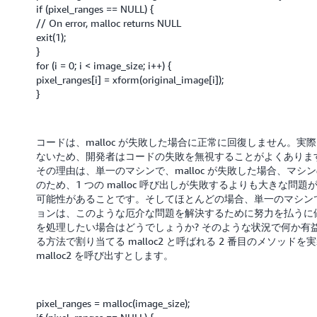
if (pixel_ranges == NULL) {
// On error, malloc returns NULL
exit(1);
}
for (i = 0; i < image_size; i++) {
pixel_ranges[i] = xform(original_image[i]);
}
コードは、malloc が失敗した場合に正常に回復しません。実際
ないため、開発者はコードの失敗を無視することがよくありま
その理由は、単一のマシンで、malloc が失敗した場合、マ
のため、1 つの malloc 呼び出しが失敗するよりも大きな
可能性があることです。そしてほとんどの場合、単一のマシン
ョンは、このような厄介な問題を解決するために努力を払うに
を処理したい場合はどうでしょうか? そのような状況で何か有
る方法で割り当てる malloc2 と呼ばれる 2 番目のメソッドを
malloc2 を呼び出すとします。
pixel_ranges = malloc(image_size);