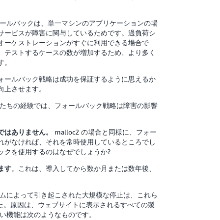
ールバックは、単一マシンのアプリケーションの場
サービスが障害に関与しているためです。過負荷シ
オーケストレーションがすぐに利用できる場合で
、テストするケースの数が増加するため、より多く
す。
ォールバック戦略は成功を保証するように思えるか
向上させます。
たちの経験では、フォールバック戦略は障害の影響
malloc2 の場合と同様に、フォー
ではありません。
れがなければ、それを常時使用しているところでし
ックを使用するのはなぜでしょうか?
。これは、導入してから数か月または数年後、
ます
ニズムによって引き起こされた大規模な停止は、これら
した。原因は、ウェブサイトに表示されるすべての製
しい機能は次のようなものです。