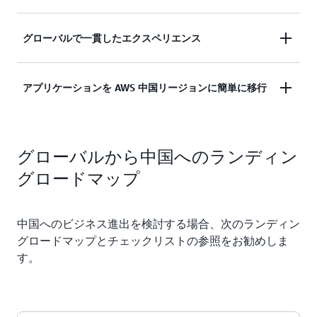
けてきました。Amazon Web Services は 2016 年 9
月に中国 (北京) リージョン (Sinnet が運営) を、
グローバルで一貫したエクスペリエンス
中国向けのインフラストラクチャ
2017 年 12 月に中国 (寧夏) リージョン (NWCD が運
営) を立ち上げました。2019年、Amazon Web
AWS 中国リージョンでは別のコンソールログイン
Services は香港に新しくリージョンを追加し、米国
AWS 中国リージョンは中国本土内にあります。
アプリケーションを AWS 中国リージョンに簡単に移行
を使用しますが、お客様は中国本土以外の他の
以外で中国が Amazon Web Services の 3 つのリー
AWS 中国リージョンの業務は他の AWS グロー
AWS リージョン (「AWS グローバルリージョン」)
ジョンを持つ唯一の国になりました。Amazon Web
バル事業とは別のものであるため、他の AWS グ
AMI やデータを AWS 中国リージョンに簡単にコピ
にアクセスする場合と同じコンソールエクスペリエ
Services はまた、上海に AI ラボを、深センと台北
ローバルアカウントとは別の認証情報が必要で
ーできます。
ンスと同等レベルのセキュリティを利用できます。
に 2 つの IoT ラボを設立しました。
グローバルから中国へのランディン
す。
グローバルでもローカルでも、移行を支援するさま
一般的に、デベロッパーは他のすべての AWS グロ
高いスキルを備えた AWS プロフェッショナルサー
グロードマップ
ざまなサードパーティーツールやソリューションを
ーバルリージョンと同じ API、SDK、CLI を使用す
ICP レコーダルのサポート
ビス、ソリューションアーキテクト、AWS サポー
選択できます。
るため、AWS 中国のサービスを使用するために追
トチームのプロフェッショナルがあらゆるお客様に
加のトレーニングは必要ありません。
コンサルティング、テクノロジーソリューション、
高性能ネットワーク: Sinnet と NWCD は、中国の大
中国へのビジネス進出を検討する場合、次のランディン
担当の AWS 中国リージョンのビジネス開発マネ
サポートをご提供します。
手通信事業者が提供するネットワーク接続サービス
つまり、デベロッパーはコードを一度記述すれば、
グロードマップとチェックリストの参照をお勧めしま
ージャーが、Sinnet と NWCD と協力して ICP 手
を使用しています。これにより、AWS 中国リージ
簡単にグローバルにデプロイできます。
す。
続きを支援
ョンで実行されているワークロードと中国国外にあ
るワークロードとの接続を確立できます。