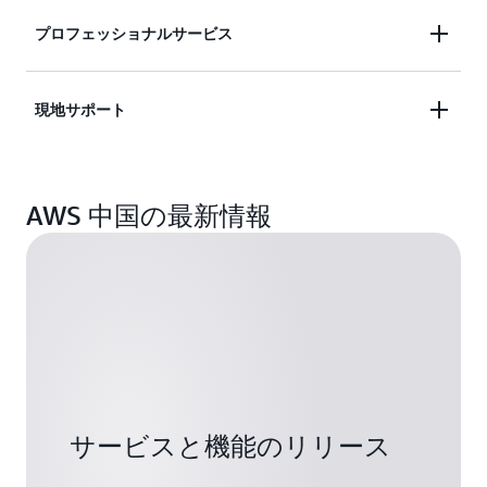
コンサルティングパートナーから SI や ISV まで、
プロフェッショナルサービス
3.規制の更新
中国における AWS パートナーの数は、グローバル
法律顧問に相談し、最新の規制更新について
パートナーと現地パートナーともに数千の規模で増
AWS で最新情報を受け取ります。
AWS 中国のプロフェッショナルサービス
現地サポート
えていて、グローバルソリューションと現地の業界
(ProServe) は、豊富な実践的知識と強力なフルスタ
ソリューションの両方を提供しています。詳しくは
4.国境を越えた接続とデータガバナンス
ックソリューション能力を持つプロフェッショナル
こちら
をご覧ください。
経験豊富な技術サポートエンジニアが提供する迅速
接続 – VPN、専用回線、SD-WAN は必ず認定
で構成されています。
AWS 中国の最新情報
な応答チャネルの 1 対 1 のサポートを年中無休で利
プロバイダーから
2020 年 1 月に正式にオープンした AWS
用できます。組織の規模や技術レベルにかかわら
サービスを調達してください。
中国における ProServe のサービスとして、AWS 中
Marketplace 中国は、オペレーティングシステム、
ず、お客様は AWS 製品と機能を利用できます。
データガバナンス – AWS と連携して、データ
国 ProServe は、多くの多国籍企業が Landing Zone
セキュリティ、ネットワークインフラストラクチ
ガバナンス要件に合ったベストプラクティス
の設計に合わせて本社をローカライズすることを支
ャ、ビッグデータ、ビジネスアナリティクスなどの
を設計します。
AWS サポートにご興味がおありの場合は、
サポー
援し、AWS 中国リージョンへの移行およびグロー
多くのカテゴリーで 150 以上の製品を提供してい
トセンター
でケースを作成するか、
バル要件への準拠をサポートしています。これによ
ます。詳細については、「
Marketplace
」をご覧く
5.支払い方法の決定
support@amazonaws.com.cn
に E メールを送信
り、世界中のお客様が容易に中国に展開できるよう
ださい。
AWS 中国へ直接支払うことも、APN パートナー
し、AWS 中国リージョンのサポートプランのサブ
になり、「ワールドワイドプログラム」の実施とビ
経由で支払うこともできます。
スクリプションと変更についてお問い合わせくださ
ジネス開発が効果的にサポートされます。
サービスと機能のリリース
い。詳細については、
AWS サポート
のウェブサイ
トもご覧ください。