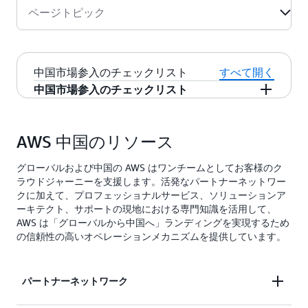
ページトピック
中国市場参入のチェックリスト
すべて開く
中国市場参入のチェックリスト
中国へのビジネス進出を検討する際は、次のチ
ェックリストの参照をお勧めします
AWS 中国のリソース
1.中国現地法人の使用
グローバルおよび中国の AWS はワンチームとしてお客様のク
独自の中国の現地法人を利用して AWS 中国サー
ラウドジャーニーを支援します。活発なパートナーネットワー
クに加えて、プロフェッショナルサービス、ソリューションア
ビスをアクティブ化できます。または、APN ホ
ーキテクト、サポートの現地における専門知識を活用して、
スティングサービスパートナーを活用して中国
AWS は「グローバルから中国へ」ランディングを実現するため
で関連するサポートを提供することもできま
の信頼性の高いオペレーションメカニズムを提供しています。
す。
2.パートナーとの協力
パートナーネットワーク
AWS に問い合わせ、ご希望のパートナーとつな
がることができます。