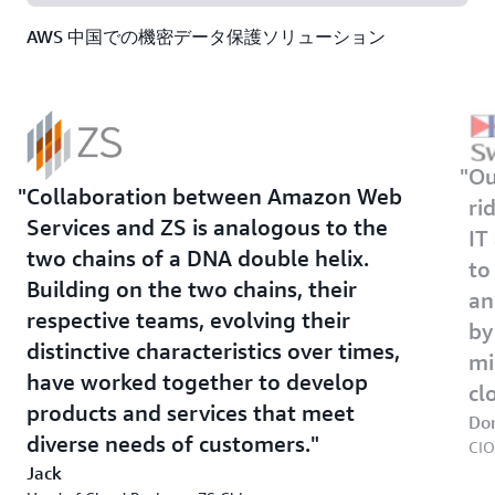
AWS 中国での機密データ保護ソリューション
Ou
Collaboration between Amazon Web
ri
Services and ZS is analogous to the
IT
two chains of a DNA double helix.
to
Building on the two chains, their
an
respective teams, evolving their
by
distinctive characteristics over times,
mi
have worked together to develop
cl
products and services that meet
Do
diverse needs of customers.
CIO
Jack