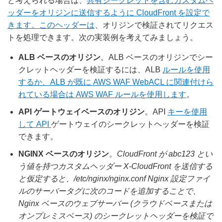
と考えられる場合は、
共有シークレットを含むカスタムヘ
ッダーをオリジンに送信するように CloudFront を設定で
きます。このヘッダーは
、オリジンで検証されてリクエス
トを処理できます。次の実装例を考えてみましょう。
ALB ベースのオリジン
。ALB ベースのオリジンでシー
クレットヘッダーを検証するには、ALB
ルールを使用
するか、ALB
が既に AWS WAF WebACL に関連付けら
れている場合は AWS WAF ルールを使用します
。
API ゲートウェイベースのオリジン
。API
キーを使用
して API
ゲートウェイのシークレットヘッダーを検証
できます。
NGINX ベースのオリジン
。
CloudFront が abc123 とい
う値を持つカスタムヘッダー X-CloudFront を送信する
と仮定すると、/etc/nginx/nginx.conf Nginx 設定ファイ
ルのサーバータグに次のコードを追加することで、
Nginx ベースのウェブサーバー (クラウドベースまたは
オンプレミスベース) のシークレットヘッダーを検証で