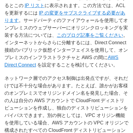
るとこの
IP リスト
に表示されます。この方法では、ACL
を更新するには
IP の変更をサブスクライブする必要があ
ります
。サードパーティのファイアウォールを使用してオ
ンプレミスのウェブサーバーにオリジンクロッキングを実
装する方法については、
このブログ記事をご覧ください
。
インターネットからさらに分離するには、Direct Connect
接続のパブリック仮想インターフェイスを使用して、オン
プレミスのインフラストラクチャと AWS の間に
AWS
Direct Connect
を設定することを検討してください。
ネットワーク層でのアクセス制御は出発点ですが、それだ
けでは不十分な場合があります。たとえば、誰かがお客様
のオンプレミスでオリジンドメイン名を発見した場合、そ
の人は自分の AWS アカウントで CloudFront ディストリ
ビューションを作成し、独自のディストリビューションを
バイパスできます。別の例としては、VPC オリジン機能
を使用している場合、AWS アカウントの VPC オリジンで
構成されたすべての CloudFront ディストリビューション