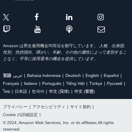
Amazon は男女雇用機会均等法を順守しています。
人種、出身国、
性別、性的指向、障がい、年齢、その他の属性によって差別するこ
となく、平等に採用選考の機会を提供しています。
言語
عربي
Bahasa Indonesia
Deutsch
English
Español
Français
Italiano
Português
Tiếng Việt
Türkçe
Ρусский
ไทย
日本語
한국어
中文 (简体)
中文 (繁體)
プライバシー
|
アクセシビリティ
|
サイト規約
|
Cookie の詳細設定
|
© 2024, Amazon Web Services, Inc. or its affiliates.All rights
reserved.