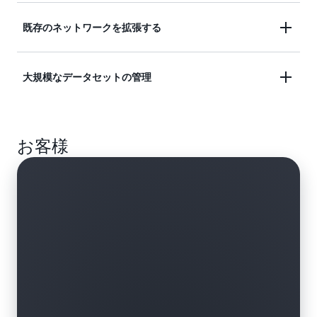
AWS とオンプレミスネットワークをリンクして、
既存のネットワークを拡張する
パフォーマンスを低下させることなく環境にまたが
るアプリケーションを構築します。
ネットワークを AWS Direct Connect にリンクする
大規模なデータセットの管理
と、SiteLink を使用してロケーション間でデータを
送信できます。SiteLink を使用する場合、データは
リアルタイム分析、迅速なデータバックアップ、放
ロケーション間の最短パスを移動します。
送メディア処理のために、大規模で信頼性の高いデ
お客様
ータ転送をスムーズかつ確実に行います。