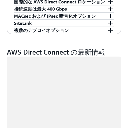
国際的な AWS Direct Connect ロケーション
接続速度は最大 400 Gbps
AWS Direct Connect は、必要な場所の近くで接
MACsec および IPsec 暗号化オプション
続を確立できるようにするため、世界中のさま
AWS Direct Connect は、50 Mbps から 400 Gbps
SiteLink
ざまなロケーションで利用可能となっていま
まで速度をスケールアップして利用できるた
複数の暗号化オプションを使用して、データセ
複数のデプロイオプション
す。MACsec や 400 Gbps の接続などの AWS
め、適切な接続を見つけることができます。
ンター、ブランチオフィス、またはコロケーシ
AWS Direct Connect SiteLink は、グローバルネッ
Direct Connect の一部の機能は、特定のロケーシ
ョン施設間の通信をさらに保護します。10
トワーク内のオフィス、データセンター、およ
専用接続では 1 Gbps、10 Gbps、100 Gbps、400
ョンでご利用いただけます。
Gbps、100 Gbps、400 Gbps の接続を保護するた
びコロケーション施設間でプライベートなエン
Gbps の Ethernet ポートを使用して、AWS との
AWS Direct Connect の最新情報
めに、指定されたロケーションにおいて、ネイ
ドツーエンドのネットワーク接続を作成しま
リンクを確立します。AWS Direct Connect パー
詳細については、ロケーション情報をご参照く
ロード中
ティブな IEEE 802.1AE (MACsec) によるポインツ
す。2 つ以上の AWS Direct Connect ロケーショ
トナーは、AWS との間で事前に確立済みのネッ
ださい
ーポイントの暗号化をご利用いただけます。
ンで接続を確立したら、AWS マネジメントコン
トワークリンクを使用してホストされた接続を
AWS Site-to-Site VPN は、IPsec (IP セキュリテ
ソール、AWS Command Line Interface (CLI)、ま
提供します。通信速度は 50 Mbps から最大 25
ィ) を使用した安全な接続にも使用できます。
たは API を使用して、簡単な設定変更を行うこ
Gbps までです。
とで SiteLink 機能をオン (またはオフ) にするこ
とができます。数分以内に、グローバルで信頼
性の高いプライベートネットワークを使用でき
るようになります。