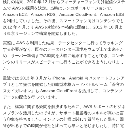
検討の結果、2010 年 12 月からフィーチャーフォン向け配信システ
ムで AWS の採用を決定。当時はシンガポールリージョンで、
Amazon EC2、Amazon RDS、Amazon CloudFront、Amazon EBS
を利用していました。その後、スマートフォン向けコンテンツでも
2012 年 4 月より AWS の検討を本格的に開始し、2012 年 10 月よ
り東京リージョンで構築を開始しました。
実際に AWS を利用した結果、データセンターに行ってラッキング
する必要がなく、既存のデータセンター環境をウェブ上で出来るた
め、サーバー準備までの時間を大幅に短縮することができ、コンテ
ンツのリリースがスピーディーに行うことができるようになりまし
た。
最近では 2013 年 3 月から iPhone、Android 向けスマートフォンア
プリとして提供を開始した戦略型本格カードバトルゲーム「蒼穹の
スカイガレオン」も Amazon CloudFront を活用して、コンテンツ
データの配信を行っています。
また、構築に関する疑問を解決するために、AWS サポートのビジネ
スプランを活用したのですが、サポート担当者のスキルが高いと言
う印象を持ちました。インフラの仕様に関して質問をした際も、回
答が出るまでの時間が他社と比べても早いと感じましたし、特に電