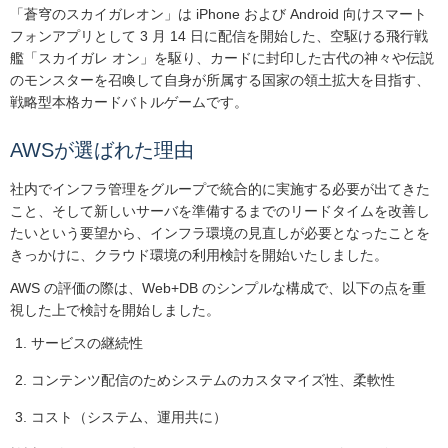
「蒼穹のスカイガレオン」は iPhone および Android 向けスマート
フォンアプリとして 3 月 14 日に配信を開始した、空駆ける飛行戦
艦「スカイガレ オン」を駆り、カードに封印した古代の神々や伝説
のモンスターを召喚して自身が所属する国家の領土拡大を目指す、
戦略型本格カードバトルゲームです。
AWSが選ばれた理由
社内でインフラ管理をグループで統合的に実施する必要が出てきた
こと、そして新しいサーバを準備するまでのリードタイムを改善し
たいという要望から、インフラ環境の見直しが必要となったことを
きっかけに、クラウド環境の利用検討を開始いたしました。
AWS の評価の際は、Web+DB のシンプルな構成で、以下の点を重
視した上で検討を開始しました。
サービスの継続性
コンテンツ配信のためシステムのカスタマイズ性、柔軟性
コスト（システム、運用共に）