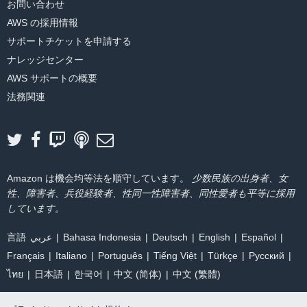
お問い合わせ
AWS の採用情報
サポートチケットを申請する
ナレッジセンター
AWS サポートの概要
法務関連
Amazon は機会均等法を順守しています。
少数民族の出身者、女
性、障害者、兵役経験者、性同一性障害者、同性愛者も平等に採用
しています。
言語
عربي
Bahasa Indonesia
Deutsch
English
Español
Français
Italiano
Português
Tiếng Việt
Türkçe
Ρусский
ไทย
日本語
한국어
中文 (简体)
中文 (繁體)