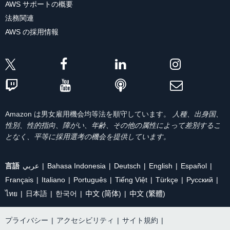
AWS サポートの概要
法務関連
AWS の採用情報
Amazon は男女雇用機会均等法を順守しています。
人種、出身国、
性別、性的指向、障がい、年齢、その他の属性によって差別するこ
となく、平等に採用選考の機会を提供しています。
言語
عربي
Bahasa Indonesia
Deutsch
English
Español
Français
Italiano
Português
Tiếng Việt
Türkçe
Ρусский
ไทย
日本語
한국어
中文 (简体)
中文 (繁體)
プライバシー
|
アクセシビリティ
|
サイト規約
|