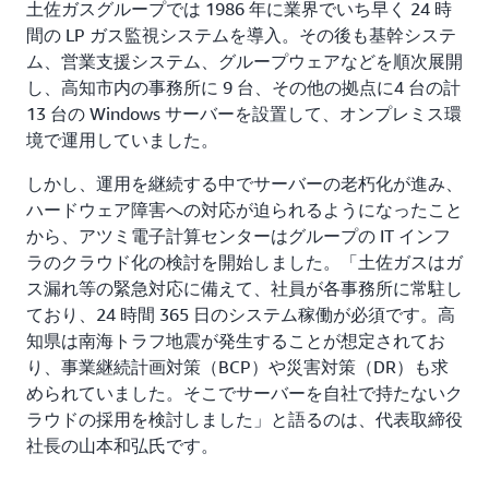
土佐ガスグループでは 1986 年に業界でいち早く 24 時
間の LP ガス監視システムを導入。その後も基幹システ
ム、営業支援システム、グループウェアなどを順次展開
し、高知市内の事務所に 9 台、その他の拠点に4 台の計
13 台の Windows サーバーを設置して、オンプレミス環
境で運用していました。
しかし、運用を継続する中でサーバーの老朽化が進み、
ハードウェア障害への対応が迫られるようになったこと
から、アツミ電子計算センターはグループの IT インフ
ラのクラウド化の検討を開始しました。「土佐ガスはガ
ス漏れ等の緊急対応に備えて、社員が各事務所に常駐し
ており、24 時間 365 日のシステム稼働が必須です。高
知県は南海トラフ地震が発生することが想定されてお
り、事業継続計画対策（BCP）や災害対策（DR）も求
められていました。そこでサーバーを自社で持たないク
ラウドの採用を検討しました」と語るのは、代表取締役
社長の山本和弘氏です。