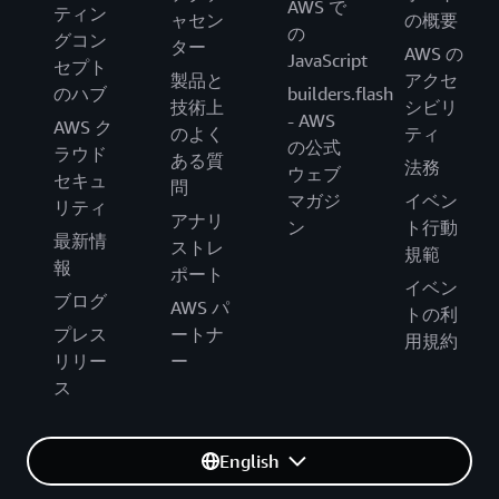
AWS で
ティン
ャセン
の概要
の
グコン
ター
AWS の
JavaScript
セプト
製品と
アクセ
のハブ
builders.flash
技術上
シビリ
- AWS
AWS ク
のよく
ティ
の公式
ラウド
ある質
法務
ウェブ
セキュ
問
マガジ
イベン
リティ
アナリ
ン
ト行動
最新情
ストレ
規範
報
ポート
イベン
ブログ
AWS パ
トの利
プレス
ートナ
用規約
リリー
ー
ス
English