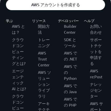
AWS アカウントを作成する
学ぶ
リソース
デベロッパー
ヘルプ
AWS と
開始方
Builder
お問い
は？
法
Center
合わせ
クラウ
トレー
SDK と
サポー
ドコン
ニング
ツール
トチケ
ピュー
ットを
AWS
AWS で
ティン
申請す
Trust
の .NET
グとは?
る
Center
AWS で
エージ
AWS
AWS ソ
の
ェンテ
re:Post
リュー
Python
ィック
ション
ナレッ
AWS で
AI とは?
ライブ
ジセン
の Java
クラウ
ラリ
ター
AWS で
ドコン
アーキ
AWS サ
の PHP
ピュー
テクチ
ポート