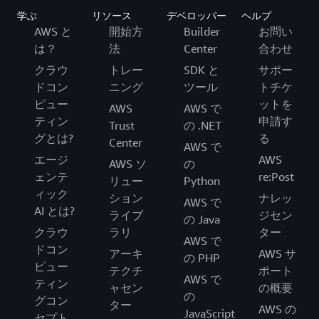
学ぶ
リソース
デベロッパー
ヘルプ
AWS と
開始方
Builder
お問い
は？
法
Center
合わせ
クラウ
トレー
SDK と
サポー
ドコン
ニング
ツール
トチケ
ピュー
ットを
AWS
AWS で
ティン
申請す
Trust
の .NET
グとは?
る
Center
AWS で
エージ
AWS
AWS ソ
の
ェンテ
re:Post
リュー
Python
ィック
ション
ナレッ
AWS で
AI とは?
ライブ
ジセン
の Java
クラウ
ラリ
ター
AWS で
ドコン
アーキ
AWS サ
の PHP
ピュー
テクチ
ポート
AWS で
ティン
ャセン
の概要
の
グコン
ター
AWS の
JavaScript
セプト