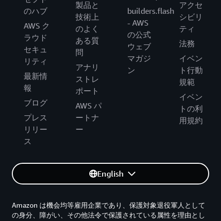
製品と
アクセ
のハブ
builders.flash
技術上
シビリ
- AWS
AWS ク
のよく
ティ
の公式
ラウド
ある質
法務
ウェブ
セキュ
問
マガジ
イベン
リティ
アナリ
ン
ト行動
最新情
ストレ
規範
報
ポート
イベン
ブログ
AWS パ
トの利
プレス
ートナ
用規約
リリー
ー
ス
English
Amazon は機会均等雇用企業であり、保護対象退役軍人として
の身分、障がい、その他法令で保護されている属性を理由とし