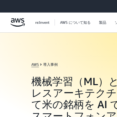
メインコンテンツに移動
re:Invent
AWS について知る
製品
AWS
導入事例
機械学習（ML）
レスアーキテクチ
て米の銘柄を AI
スマートフォンア