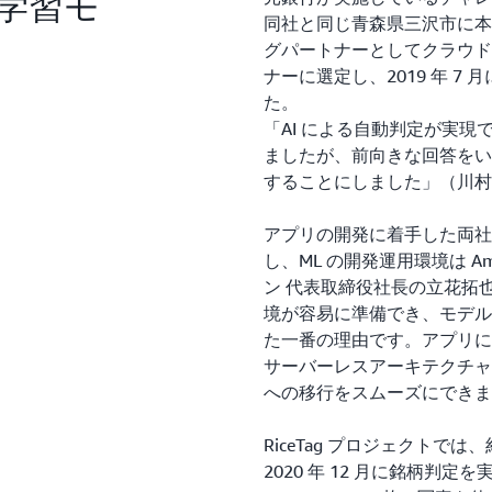
学習モ
同社と同じ青森県三沢市に本
グパートナーとしてクラウド
ナーに選定し、2019 年 7 
た。
「AI による自動判定が実
ましたが、前向きな回答をい
することにしました」（川村
アプリの開発に着手した両社は
し、ML の開発運用環境は Ama
ン 代表取締役社長の立花拓也氏は「
境が容易に準備でき、モデル
た一番の理由です。アプリに
サーバーレスアーキテクチャ
への移行をスムーズにできま
RiceTag プロジェクトでは
2020 年 12 月に銘柄判