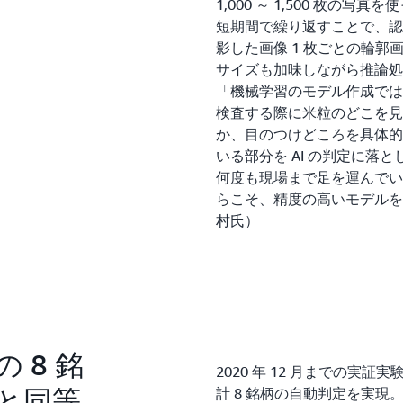
1,000 ～ 1,500 枚の
短期間で繰り返すことで、認
影した画像 1 枚ごとの輪
サイズも加味しながら推論
「機械学習のモデル作成では
検査する際に米粒のどこを見
か、目のつけどころを具体的
いる部分を AI の判定に落
何度も現場まで足を運んでい
らこそ、精度の高いモデルを
村氏）
 8 銘
2020 年 12 月までの実証
と同等
計 8 銘柄の自動判定を実