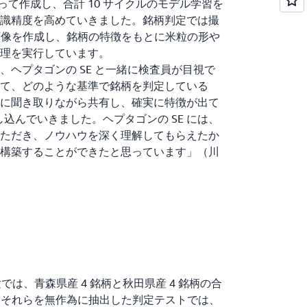
写真を使って作成し、合計 10 サイクルのモデル学習を
識精度を高めていきました。銘柄判定では撮
郭画像を作成し、銘柄の特徴をもとに米粒の形や
処理を実行しています。
、ヘプタゴンの SE と一緒に検査員が目視で
て、どのような基準で銘柄を判定している
に聞き取りながら共有し、確実に特徴が出て
とし込んでいきました。ヘプタゴンの SE には、
ただき、ノウハウを深く理解してもらえたか
構築することができたと思っています」（川
実験では、青森県産 4 銘柄と秋田県産 4 銘柄の合
現。それらを無作為に抽出した判定テストでは、