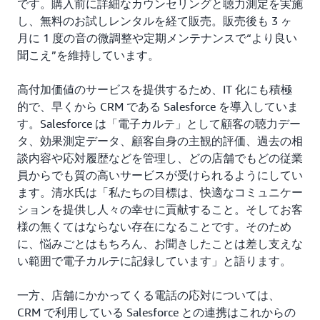
です。購入前に詳細なカウンセリングと聴力測定を実施
し、無料のお試しレンタルを経て販売。販売後も 3 ヶ
月に 1 度の音の微調整や定期メンテナンスで“より良い
聞こえ”を維持しています。
高付加価値のサービスを提供するため、IT 化にも積極
的で、早くから CRM である Salesforce を導入していま
す。Salesforce は「電子カルテ」として顧客の聴力デー
タ、効果測定データ、顧客自身の主観的評価、過去の相
談内容や応対履歴などを管理し、どの店舗でもどの従業
員からでも質の高いサービスが受けられるようにしてい
ます。清水氏は「私たちの目標は、快適なコミュニケー
ションを提供し人々の幸せに貢献すること。そしてお客
様の無くてはならない存在になることです。そのため
に、悩みごとはもちろん、お聞きしたことは差し支えな
い範囲で電子カルテに記録しています」と語ります。
一方、店舗にかかってくる電話の応対については、
CRM で利用している Salesforce との連携はこれからの