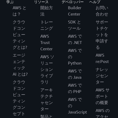
学ぶ
リソース
デベロッパー
ヘルプ
AWS と
開始方
Builder
お問い
は？
法
Center
合わせ
クラウ
トレー
SDK と
サポー
ドコン
ニング
ツール
トチケ
ピュー
ットを
AWS
AWS で
ティン
申請す
Trust
の .NET
グとは?
る
Center
AWS で
エージ
AWS
AWS ソ
の
ェンテ
re:Post
リュー
Python
ィック
ション
ナレッ
AWS で
AI とは?
ライブ
ジセン
の Java
クラウ
ラリ
ター
AWS で
ドコン
アーキ
AWS サ
の PHP
ピュー
テクチ
ポート
AWS で
ティン
ャセン
の概要
の
グコン
ター
AWS の
JavaScript
セプト
製品と
アクセ