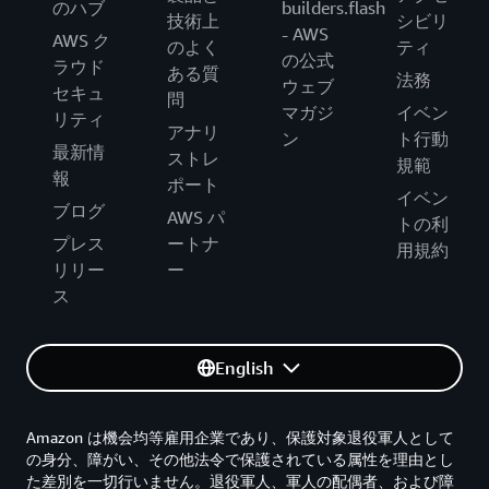
のハブ
builders.flash
技術上
シビリ
- AWS
AWS ク
のよく
ティ
の公式
ラウド
ある質
法務
ウェブ
セキュ
問
マガジ
イベン
リティ
アナリ
ン
ト行動
最新情
ストレ
規範
報
ポート
イベン
ブログ
AWS パ
トの利
プレス
ートナ
用規約
リリー
ー
ス
English
Amazon は機会均等雇用企業であり、保護対象退役軍人として
の身分、障がい、その他法令で保護されている属性を理由とし
た差別を一切行いません。退役軍人、軍人の配偶者、および障