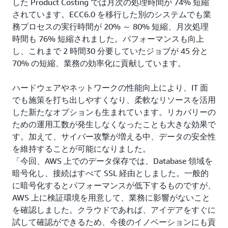
した Product Costing では月次の処理時間が 74% 短縮
されています。ECC6.0 を移行した別のシステムでも業
務プロセスの実行時間が 20% ～ 80% 短縮、月次処理
時間も 76% 短縮されました。パフォーマンスも向上
し、これまで 2 時間30 分要していたジョブが 45 分と
70% の短縮、業務の効率化に貢献しています。
ハードウェアやネットワークの性能向上により、IT 面
でも施策を打ち出しやすくなり、柔軟なリソースを活用
した新たなオプションも生まれています。リカバリーの
ための運用工数が発生しなくなったことも大きな効果で
す。加えて、サイバー攻撃が増える中、データの安全性
を維持することが可能になりました。
「今回、AWS 上でのデータ保存では、Database 領域を
暗号化し、接続はすべて SSL 経由としました。一般的
に暗号化するとパフォーマンスが低下するものですが、
AWS 上に検証環境を用意して、業務に影響がないこと
を確認しました。クラウドであれば、アイデアをすぐに
試して確認ができるため、今後のイノベーションにも貢