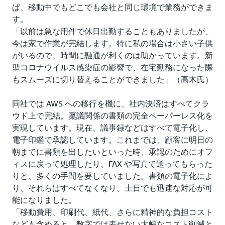
ば、移動中でもどこでも会社と同じ環境で業務ができま
す。
「以前は急な用件で休日出勤することもありましたが、
今は家で作業が完結します。特に私の場合は小さい子供
がいるので、時間に融通が利くのは助かっています。新
型コロナウイルス感染症の影響で、在宅勤務になった際
もスムーズに切り替えることができました」（高木氏）
同社では AWS への移行を機に、社内決済はすべてクラ
ウド上で完結。稟議関係の書類の完全ペーパーレス化を
実現しています。現在、議事録などはすべて電子化し、
電子印鑑で承認しています。これまでは、顧客に明日の
朝までに書類を出したいといった時、承認のためにオフ
ィスに戻って処理したり、FAX や写真で送ってもらった
りと、多くの手間を要していました。書類の電子化によ
り、それらはすべてなくなり、土日でも迅速な対応が可
能になりました。
「移動費用、印刷代、紙代、さらに精神的な負担コスト
なども含めると、数字では表せない大幅なコスト削減と