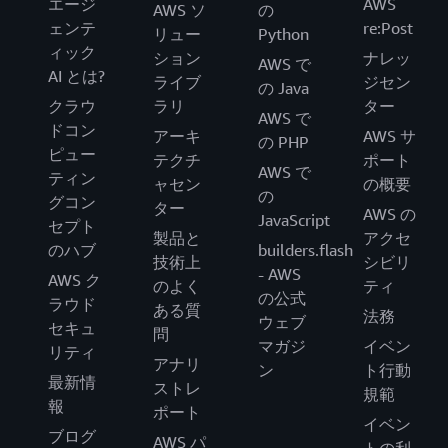
エージ
AWS
AWS ソ
の
ェンテ
re:Post
リュー
Python
ィック
ション
ナレッ
AWS で
AI とは?
ライブ
ジセン
の Java
クラウ
ラリ
ター
AWS で
ドコン
アーキ
AWS サ
の PHP
ピュー
テクチ
ポート
AWS で
ティン
ャセン
の概要
の
グコン
ター
AWS の
JavaScript
セプト
製品と
アクセ
のハブ
builders.flash
技術上
シビリ
- AWS
AWS ク
のよく
ティ
の公式
ラウド
ある質
法務
ウェブ
セキュ
問
マガジ
イベン
リティ
アナリ
ン
ト行動
最新情
ストレ
規範
報
ポート
イベン
ブログ
AWS パ