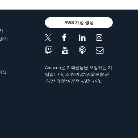
AWS 계정 생성
기
 받기
Amazon은 기회균등을 보장하는 기
 개요
업입니다(
소수/여성/장애/재향 군
인/성 정체성/성적 지향/나이
).