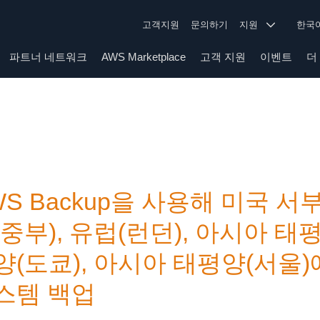
고객지원
문의하기
지원
한
파트너 네트워크
AWS Marketplace
고객 지원
이벤트
더
WS Backup을 사용해 미국 서
(중부), 유럽(런던), 아시아 태
양(도쿄), 아시아 태평양(서울)에
스템 백업