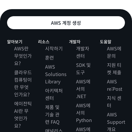
AWS 계정 생성
알아보기
리소스
개발자
도움말
AWS란
시작하기
개발자
AWS에
무엇인가
센터
문의
훈련
요?
SDK 및
지원 티
AWS
클라우드
도구
켓 제출
Solutions
컴퓨팅이
Library
AWS에
AWS
란 무엇
서의
re:Post
아키텍처
인가요?
.NET
센터
지식 센
에이전틱
AWS에
터
제품 및
AI란 무
서의
기술 관
AWS
엇인가
Python
련 FAQ
Support
요?
AWS에
개요
애널리스