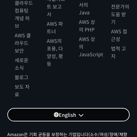
클라우드
서의
트 보고
전문가의
컴퓨팅
Java
서
도움 받
개념 허
AWS 상
기
AWS 파
브
의 PHP
트너
AWS 접
AWS 클
AWS 상
근성
AWS의
라우드
의
포용, 다
법적 고
보안
JavaScript
양성, 평
지
새로운
등
소식
블로그
보도 자
료
English
Amazon은 기회 균등을 보장하는 기업입니다(소수/여성/장애/재향