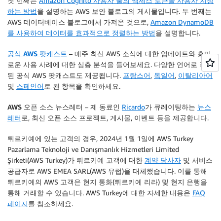
첫 번째는
Amazon Cognito 사용자 풀의 액세스 토큰을 사용자 지정
하는 방법
을 설명하는 AWS 보안 블로그의 게시물입니다. 두 번째는
AWS 데이터베이스 블로그에서 가져온 것으로,
Amazon DynamoDB
를 사용하여 데이터를 효과적으로 정렬하는 방법
을 설명합니다.
공식 AWS 팟캐스트
– 매주 최신 AWS 소식에 대한 업데이트와 흥미
로운 사용 사례에 대한 심층 분석을 들어보세요. 다양한 언어로 작성
된 공식 AWS 팟캐스트도 제공됩니다.
프랑스어
,
독일어
,
이탈리아어
및
스페인어
로 된 항목을 확인하세요.
AWS 오픈 소스 뉴스레터
– 제 동료인
Ricardo
가 큐레이팅하는
뉴스
레터
로, 최신 오픈 소스 프로젝트, 게시물, 이벤트 등을 제공합니다.
튀르키예에 있는 고객의 경우
, 2024년 1월 1일에 AWS Turkey
Pazarlama Teknoloji ve Danışmanlık Hizmetleri Limited
Şirketi(AWS Turkey)가 튀르키예 고객에 대한
계약 당사자
및 서비스
공급자로 AWS EMEA SARL(AWS 유럽)을 대체했습니다. 이를 통해
튀르키예의 AWS 고객은 현지 통화(튀르키예 리라) 및 현지 은행을
통해 거래할 수 있습니다. AWS Turkey에 대한 자세한 내용은
FAQ
페이지
를 참조하세요.