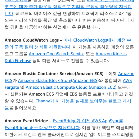
코드에 대한 추가 라우팅 정책으로 지리적 근접성 라우팅을 지원합
니다
. 레코드의 바이어스 값을 변경하여 트래픽이 리소스로 라우팅
되는 지리적 영역을 확장 및 축소합니다. 이는 반응성이 뛰어난 디지
털 경험을 제공해야 하는 산업에 매우 유용합니다.
Amazon CloudWatch Logs
–
이제 CloudWatch Logs에서 계정 수
준의 구독 필터 생성을 지원합니다
. 이 기능을 사용하면 계정의 모든
로그 그룹을
Amazon OpenSearch Service
또는
Amazon Kinesis
Data Firehose
등의 다른 서비스로 전달할 수 있습니다.
Amazon Elastic Container Service(Amazon ECS)
– 이제
Amazon
ECS
가
Amazon Elastic Block Store(Amazon EBS)
와 통합되어
AWS
Fargate
및
Amazon Elastic Compute Cloud (Amazon EC2)
모두에
서 실행되는 Amazon ECS 작업에 EBS 볼륨을 프로비저닝하고 연결
할 수 있습니다.
Channy가 이 기능을 실제로 보여주는 블로그 게시
물
을 읽어보세요.
Amazon EventBridge
–
EventBridge가 이제 AWS AppSync를
EventBridge 버스 대상으로 지원합니다
. 이를 통해 백엔드 애플리케
이션에서 프런트 엔드 클라이언트로 실시간 업데이트를 스트리밍할