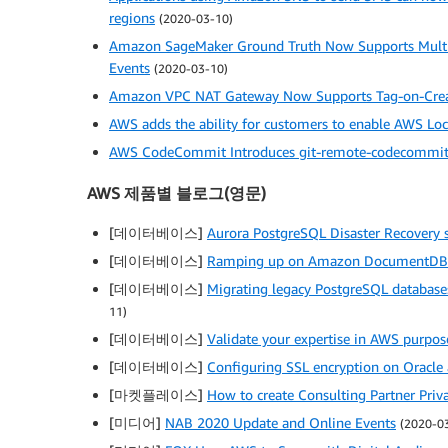
regions
(2020-03-10)
Amazon SageMaker Ground Truth Now Supports Multi-
Events
(2020-03-10)
Amazon VPC NAT Gateway Now Supports Tag-on-Cre
AWS adds the ability for customers to enable AWS Lo
AWS CodeCommit Introduces git-remote-codecommit, 
AWS 제품별 블로그(영문)
[데이터베이스]
Aurora PostgreSQL Disaster Recovery 
[데이터베이스]
Ramping up on Amazon DocumentDB (
[데이터베이스]
Migrating legacy PostgreSQL databas
11)
[데이터베이스]
Validate your expertise in AWS purpos
[데이터베이스]
Configuring SSL encryption on Oracl
[마켓플레이스]
How to create Consulting Partner Priva
[미디어]
NAB 2020 Update and Online Events
(2020-0