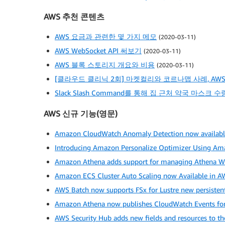
AWS 추천 콘텐츠
AWS 요금과 관련한 몇 가지 메모
(2020-03-11)
AWS WebSocket API 써보기
(2020-03-11)
AWS 블록 스토리지 개요와 비용
(2020-03-11)
[클라우드 클리닉 2회] 마켓컬리와 코르나맵 사례, AWS
Slack Slash Command를 통해 집 근처 약국 마스크
AWS 신규 기능(영문)
Amazon CloudWatch Anomaly Detection now availabl
Introducing Amazon Personalize Optimizer Using Am
Amazon Athena adds support for managing Athena W
Amazon ECS Cluster Auto Scaling now Available in 
AWS Batch now supports FSx for Lustre new persistent
Amazon Athena now publishes CloudWatch Events for 
AWS Security Hub adds new fields and resources to t