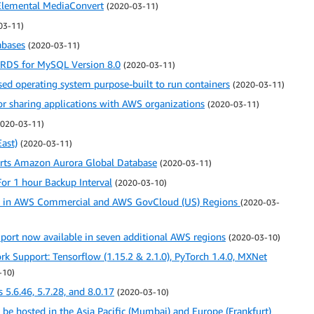
lemental MediaConvert
(2020-03-11)
03-11)
abases
(2020-03-11)
RDS for MySQL Version 8.0
(2020-03-11)
ed operating system purpose-built to run containers
(2020-03-11)
or sharing applications with AWS organizations
(2020-03-11)
2020-03-11)
ast)
(2020-03-11)
rts Amazon Aurora Global Database
(2020-03-11)
or 1 hour Backup Interval
(2020-03-10)
le in AWS Commercial and AWS GovCloud (US) Regions
(2020-03-
ort now available in seven additional AWS regions
(2020-03-10)
Support: Tensorflow (1.15.2 & 2.1.0), PyTorch 1.4.0, MXNet
-10)
.6.46, 5.7.28, and 8.0.17
(2020-03-10)
e hosted in the Asia Pacific (Mumbai) and Europe (Frankfurt)