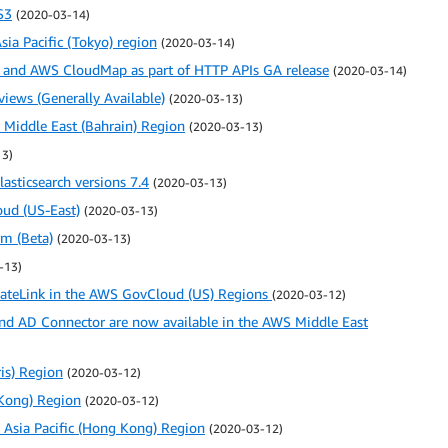
S3
(2020-03-14)
ia Pacific (Tokyo) region
(2020-03-14)
B and AWS CloudMap as part of HTTP APIs GA release
(2020-03-14)
iews (Generally Available)
(2020-03-13)
 Middle East (Bahrain) Region
(2020-03-13)
13)
asticsearch versions 7.4
(2020-03-13)
ud (US-East)
(2020-03-13)
rm (Beta)
(2020-03-13)
-13)
vateLink in the AWS GovCloud (US) Regions
(2020-03-12)
 and AD Connector are now available in the AWS Middle East
is) Region
(2020-03-12)
 Kong) Region
(2020-03-12)
 Asia Pacific (Hong Kong) Region
(2020-03-12)