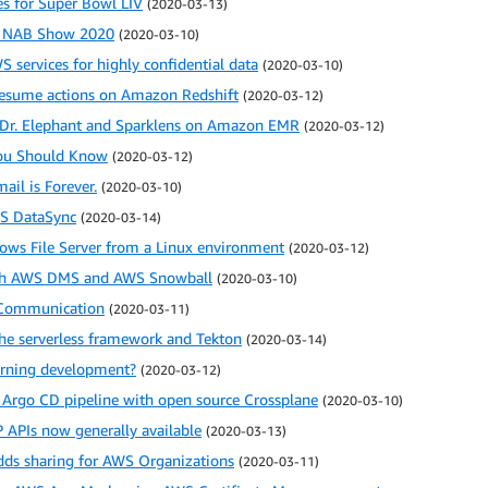
s for Super Bowl LIV
(2020-03-13)
t NAB Show 2020
(2020-03-10)
 services for highly confidential data
(2020-03-10)
resume actions on Amazon Redshift
(2020-03-12)
Dr. Elephant and Sparklens on Amazon EMR
(2020-03-12)
You Should Know
(2020-03-12)
il is Forever.
(2020-03-10)
WS DataSync
(2020-03-14)
ows File Server from a Linux environment
(2020-03-12)
with AWS DMS and AWS Snowball
(2020-03-10)
 Communication
(2020-03-11)
he serverless framework and Tekton
(2020-03-14)
arning development?
(2020-03-12)
Argo CD pipeline with open source Crossplane
(2020-03-10)
TP APIs now generally available
(2020-03-13)
dds sharing for AWS Organizations
(2020-03-11)