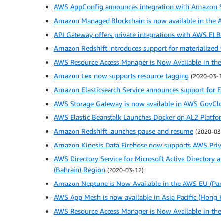
AWS AppConfig announces integration with Amazon 
Amazon Managed Blockchain is now available in the As
API Gateway offers private integrations with AWS EL
Amazon Redshift introduces support for materialized v
AWS Resource Access Manager is Now Available in the
Amazon Lex now supports resource tagging
(2020-03-
Amazon Elasticsearch Service announces support for El
AWS Storage Gateway is now available in AWS GovClo
AWS Elastic Beanstalk Launches Docker on AL2 Platfo
Amazon Redshift launches pause and resume
(2020-03
Amazon Kinesis Data Firehose now supports AWS Pri
AWS Directory Service for Microsoft Active Directory
(Bahrain) Region
(2020-03-12)
Amazon Neptune is Now Available in the AWS EU (Par
AWS App Mesh is now available in Asia Pacific (Hong
AWS Resource Access Manager is Now Available in the