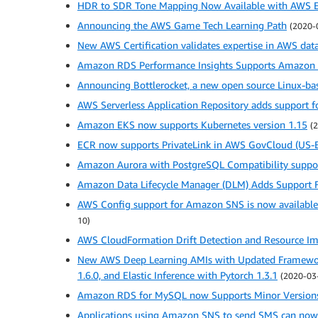
HDR to SDR Tone Mapping Now Available with AWS E
Announcing the AWS Game Tech Learning Path
(2020-
New AWS Certification validates expertise in AWS dat
Amazon RDS Performance Insights Supports Amazon 
Announcing Bottlerocket, a new open source Linux-bas
AWS Serverless Application Repository adds support f
Amazon EKS now supports Kubernetes version 1.15
(
ECR now supports PrivateLink in AWS GovCloud (US-E
Amazon Aurora with PostgreSQL Compatibility suppo
Amazon Data Lifecycle Manager (DLM) Adds Support F
AWS Config support for Amazon SNS is now availab
10)
AWS CloudFormation Drift Detection and Resource Imp
New AWS Deep Learning AMIs with Updated Framework 
1.6.0, and Elastic Inference with Pytorch 1.3.1
(2020-03
Amazon RDS for MySQL now Supports Minor Versions 5
Applications using Amazon SNS to send SMS can now b