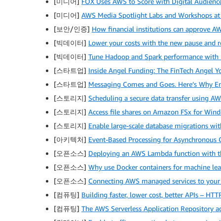
[미디어]
FOX Uses AWS to Score with Digital Audience
[미디어]
AWS Media Spotlight Labs and Workshops a
[보안/인증]
How financial institutions can approve AWS
[빅데이터]
Lower your costs with the new pause and 
[빅데이터]
Tune Hadoop and Spark performance with 
[스타트업]
Inside Angel Funding: The FinTech Angel 
[스타트업]
Messaging Comes and Goes. Here’s Why Ema
[스토리지]
Scheduling a secure data transfer using A
[스토리지]
Access file shares on Amazon FSx for Wind
[스토리지]
Enable large-scale database migrations 
[아키텍처]
Event-Based Processing for Asynchronous
[오픈소스]
Deploying an AWS Lambda function with t
[오픈소스]
Why use Docker containers for machine le
[오픈소스]
Connecting AWS managed services to your 
[컴퓨팅]
Building faster, lower cost, better APIs – HT
[컴퓨팅]
The AWS Serverless Application Repository a