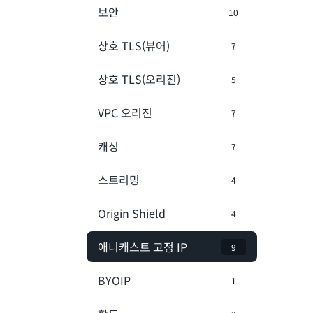
보안
10
상호 TLS(뷰어)
7
상호 TLS(오리진)
5
VPC 오리진
7
캐싱
7
스트리밍
4
Origin Shield
4
애니캐스트 고정 IP
9
BYOIP
1