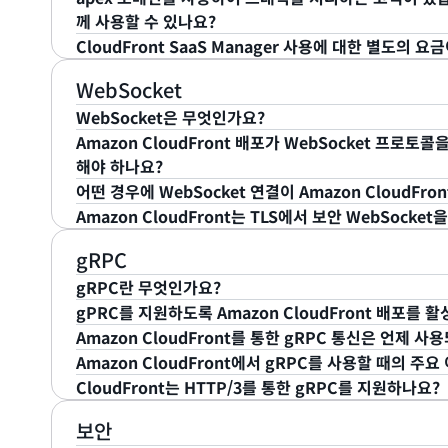
한 경우 각 웹 사이트의 인증서 갱신을 자동화할 수 있
서로 다른 CloudFront 구성이 포함되어 있는 경우 단
조정: 필요에 따라, 재정의를 적용하여 배포 테넌트에 대
미터화된 필드를 제공합니다. 그 예로, 도메인별 오리진 
합니다.
예. 하지만 CloudFront는 AWS Certificate Man
화되고 중간자 공격이 줄어듭니다. CloudFront의 
께 사용할 수 있나요?
니다.
다.
각 배포 테넌트에는 다음과 같은 사용자 지정 설정이 포함
험을 제공합니다. ACM과의 통합으로 인해 인증서 발급 및
s2n-quic와 Rust를 기반으로 합니다.
CloudFront SaaS Manager 사용에 대한 별도의 요
한 SSL/TLS 인증서에 대한 수명 주기 관리를 자동화할
예. CloudFront는 apex 또는 루트 도메인(예: exampl
고유한 오리진 경로 및/또는 오리진 도메인 이름(다중
급할 경우 ACM은 서드 파티 CA에서 발급한 인증서를 지
한 지원을 허용합니다. 고객은 Route 53를 사용하여 DN
예. CloudFront는 생성하는 배포 테넌트 리소스의 
WebSocket
기 업로드, 갱신, 후속 업로드)에 대한 책임은 고객에게 
인을 가리키도록 apex 도메인에 대한 ALIAS 레코드를 
사용자 지정 TLS 인증서
CloudFront 다중 테넌트 배포의 구성 설정을 상속하
WebSocket은 무엇인가요?
CloudWatch 및 이메일을 통해 AWS 계정 소유자에게
자 지정 도메인을 관리할 수 없는 고객을 위해 Anycast 고
CloudFront 요금 페이지
를 참조하세요.
웹 ACL 재정의
Amazon CloudFront 배포가 WebSocket 프로
https://aws.amazon.com/certificate-manager/faq
용 가능한 전용 IP 주소 세트를 제공할 수 있습니다.
WebSocket은 오래 유지되는 TCP 연결을 통해 클라
여기
해야 하나요?
지역 제한 재정의
간 통신 프로토콜입니다. 지속적으로 개방된 연결을 사용
어떤 경우에 WebSocket 연결이 Amazon CloudFr
클라이언트와 서버는 연결을 자주 다시 시작할 필요 없
WebSocket은 전 세계에서 사용할 수 있고, 기본적으로
Amazon CloudFront는 TLS에서 보안 WebSocke
터를 전송할 수 있습니다. WebSocket 연결은 채팅 애
WebSocket 프로토콜을 활성화하기 위한 추가 구성이
Amazon CloudFront는 클라이언트에 ‘Upgrade: w
융 거래 플랫폼에서 자주 사용됩니다. Amazon CloudF
상태 코드 101로 응답하여 WebSocket 프로토콜로 전
예. Amazon CloudFront는 SSL/TLS 프로토콜을 
gRPC
는 방법을 자세히 알아보려면 설명서를 참조하세요.
을 설정합니다.
원합니다.
gRPC란 무엇인가요?
gPRC를 지원하도록 Amazon CloudFront 배포를
gRPC는 오래 유지되는 HTTP/2 연결을 통해 클라이언
Amazon CloudFront를 통한 gRPC 통신은 언제 사
픈 소스 원격 프로시저 직접 호출(RPC) 프레임워크입니
gRPC는 CloudFront 배포의 각 캐시 동작에서 활성화
Amazon CloudFront에서 gRPC를 사용할 때의 주
할 새로운 데이터를 확인하기 위해 클라이언트가 연결을 
요청과 POST 지원 요청이 모두 활성화됩니다. gRPC는 
Amazon CloudFront는 다음 조건이 충족될 때 gRP
보안 - gRPC는 HTTP/2를 사용하여 클라이언트에
CloudFront는 HTTP/3를 통한 gRPC를 지원하나요?
버가 실시간으로 서로 데이터를 전송할 수 있습니다. g
드 방식으로 암호화합니다. 또한 gRPC를 사용하면 추가 
배포에서 HTTP/2가 활성화됨
임 같이 짧은 지연 시간과 빠른 전송 속도가 중요한 사용
현재는 지원하지 않습니다. CloudFront는 HTTP/2를
보안
할 수 있으며, AWS WAF를 구성하여 공격으로부터 
캐시 동작에서 POST 요청 및 gRPC가 활성화됨