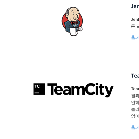
Jen
Je
든 
홈
Te
Te
결과
인하
클라
없이
홈