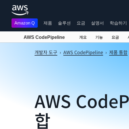
Amazon Q
제품
솔루션
요금
설명서
학습하기
AWS CodePipeline
개요
기능
요금
메인 콘텐츠로 건너뛰기
개발자 도구
›
AWS CodePipeline
›
제품 통합
AWS CodeP
합