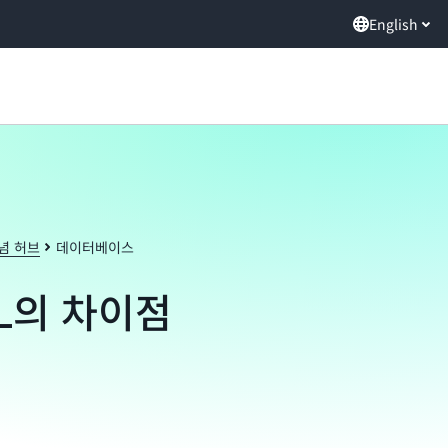
English
념 허브
데이터베이스
QL의 차이점