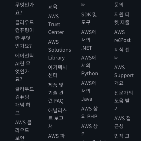
무엇인가
터
문의
교육
요?
SDK 및
지원 티
AWS
클라우드
도구
켓 제출
Trust
컴퓨팅이
Center
AWS에
AWS
란 무엇
서의
re:Post
AWS
인가요?
.NET
Solutions
지식 센
에이전틱
Library
AWS에
터
AI란 무
서의
아키텍처
AWS
엇인가
Python
센터
Support
요?
AWS에
개요
제품 및
클라우드
서의
기술 관
전문가의
컴퓨팅
Java
련 FAQ
도움 받
개념 허
AWS 상
기
애널리스
브
의 PHP
트 보고
AWS 접
AWS 클
서
AWS 상
근성
라우드
의
AWS 파
법적 고
보안