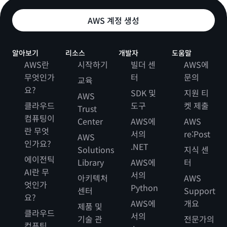
AWS 계정 생성
알아보기
리소스
개발자
도움말
AWS란
시작하기
빌더 센
AWS에
무엇인가
터
문의
교육
요?
SDK 및
지원 티
AWS
클라우드
도구
켓 제출
Trust
컴퓨팅이
Center
AWS에
AWS
란 무엇
서의
re:Post
AWS
인가요?
.NET
Solutions
지식 센
에이전틱
Library
AWS에
터
AI란 무
서의
아키텍처
AWS
엇인가
Python
센터
Support
요?
AWS에
개요
제품 및
클라우드
서의
기술 관
전문가의
컴퓨팅