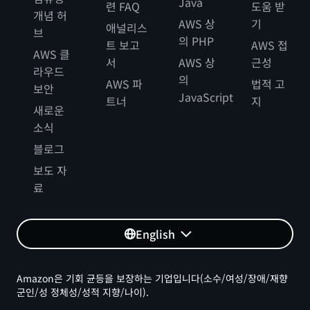
Java
련 FAQ
도움 받
개념 허
AWS 상
기
애널리스
브
의 PHP
트 보고
AWS 접
AWS 클
서
AWS 상
근성
라우드
의
AWS 파
법적 고
보안
JavaScript
트너
지
새로운
소식
블로그
보도 자
료
English
Amazon은 기회 균등을 보장하는 기업입니다(소수/여성/장애/재향
군인/성 정체성/성적 지향/나이).