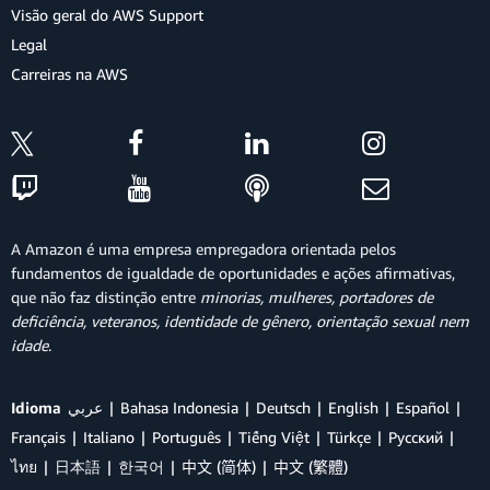
Visão geral do AWS Support
Legal
Carreiras na AWS
A Amazon é uma empresa empregadora orientada pelos
fundamentos de igualdade de oportunidades e ações afirmativas,
que não faz distinção entre
minorias, mulheres, portadores de
deficiência, veteranos, identidade de gênero, orientação sexual nem
idade
.
Idioma
عربي
Bahasa Indonesia
Deutsch
English
Español
Français
Italiano
Português
Tiếng Việt
Türkçe
Ρусский
ไทย
日本語
한국어
中文 (简体)
中文 (繁體)