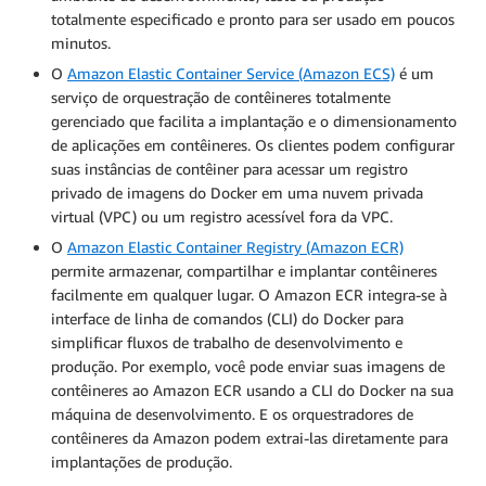
totalmente especificado e pronto para ser usado em poucos
minutos.
O
Amazon Elastic Container Service (Amazon ECS)
é um
serviço de orquestração de contêineres totalmente
gerenciado que facilita a implantação e o dimensionamento
de aplicações em contêineres. Os clientes podem configurar
suas instâncias de contêiner para acessar um registro
privado de imagens do Docker em uma nuvem privada
virtual (VPC) ou um registro acessível fora da VPC.
O
Amazon Elastic Container Registry (Amazon ECR)
permite armazenar, compartilhar e implantar contêineres
facilmente em qualquer lugar. O Amazon ECR integra-se à
interface de linha de comandos (CLI) do Docker para
simplificar fluxos de trabalho de desenvolvimento e
produção. Por exemplo, você pode enviar suas imagens de
contêineres ao Amazon ECR usando a CLI do Docker na sua
máquina de desenvolvimento. E os orquestradores de
contêineres da Amazon podem extrai-las diretamente para
implantações de produção.