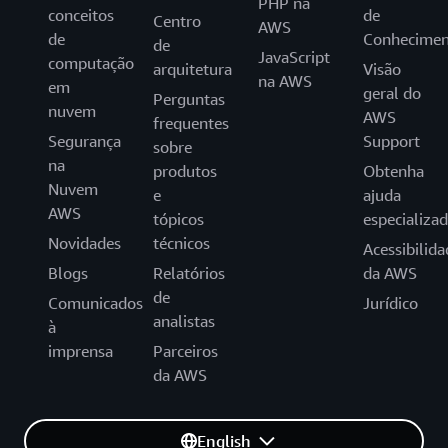
PHP na
conceitos
de
Centro
AWS
de
Conhecimen
de
JavaScript
computação
arquitetura
Visão
na AWS
em
geral do
Perguntas
nuvem
AWS
frequentes
Segurança
Support
sobre
na
produtos
Obtenha
Nuvem
e
ajuda
AWS
tópicos
especializa
Novidades
técnicos
Acessibilida
Blogs
Relatórios
da AWS
de
Comunicados
Jurídico
analistas
à
imprensa
Parceiros
da AWS
English