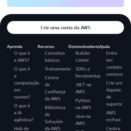
Crie uma conta da AWS
Aprenda
Recursos
Desenvolvedores
Ajuda
O que é
Conceitos
Builder
Entre
a AWS?
básicos
Center
em
contato
O que é
Treinamento
SDKs e
conosco
a
ferramentas
Centro
computação
Crie um
de
.NET na
em
tíquete
Confiança
AWS
nuvem?
de
da AWS
Python
suporte
O que é
Biblioteca
na AWS
a IA
AWS
de
Java na
agêntica?
re:Post
Soluções
AWS
Hub de
da AWS
Centro