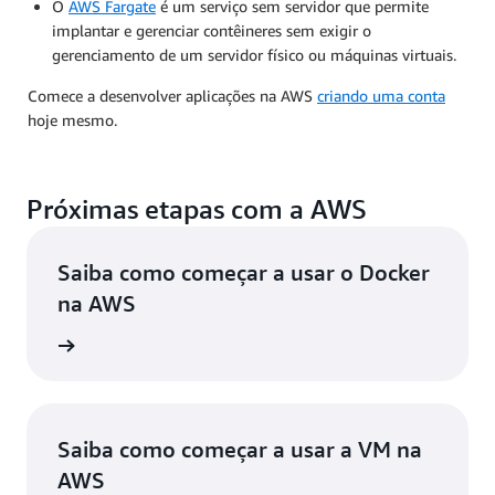
O
AWS Fargate
é um serviço sem servidor que permite
implantar e gerenciar contêineres sem exigir o
gerenciamento de um servidor físico ou máquinas virtuais.
Comece a desenvolver aplicações na AWS
criando uma conta
hoje mesmo.
Próximas etapas com a AWS
Saiba como começar a usar o Docker
na AWS
ba mais
Saiba como começar a usar a VM na
AWS