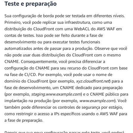
Teste e preparação
Sua configuração de borda pode ser testada em diferentes níveis.
Primeiro, você pode replicar sua infraestrutura, como uma
distribuição do CloudFront com uma WebACL do AWS WAF em
contas de testes. Isso pode ser feito durante a fase de
desenvolvimento ou para executar testes funcionais
automatizados antes de passar para a produção. Observe que você
não pode usar duas distribuições do CloudFront com o mesmo
CNAME. Consequentemente, você precisa diferenciar a
configuração do CNAME para seu recurso do CloudFront com base
na fase de CI/CD. Por exemplo, você pode usar o nome de
domínio do CloudFront (por exemplo,
xyz.cloudfront.net
) para a
fase de desenvolvimento, um CNAME dedicado para preparação
(por exemplo,
staging.www.example.com
) e o CNAME público para
implantação na produção (por exemplo,
www.example.com
). Você
também pode diferenciar os controles de segurança por estágio,
como restringir o acesso a IPs específicos usando o AWS WAF para
a fase de preparação.
Depois que sua nova configuração passar pelo teste, você poderá