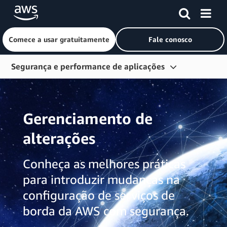
Comece a usar gratuitamente
Fale conosco
Pular para o conteúdo principal
Segurança e performance de aplicações
Visão geral
Conceitos básicos
Gerenciamento de
Aceleração da Web
alterações
Proteção de perímetro
Conheça as melhores práticas
Streaming de vídeo
para introduzir mudanças na
Pesquisar conteúdo
configuração de serviços de
borda da AWS com segurança.