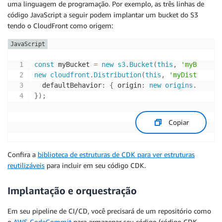
uma linguagem de programação. Por exemplo, as três linhas de
código JavaScript a seguir podem implantar um bucket do S3
tendo o CloudFront como origem:
const
 myBucket 
=
new
s3
.
Bucket
(
this
,
'myBucket'
new
cloudfront
.
Distribution
(
this
,
'myDist'
,
{
  defaultBehavior
:
{
 origin
:
new
origins
.
S3Orig
}
)
;
Copiar
Confira a
biblioteca de estruturas de CDK para ver estruturas
reutilizáveis
para incluir em seu código CDK.
Implantação e orquestração
Em seu pipeline de CI/CD, você precisará de um repositório como
o
AWS CodeCommit
para armazenar seu código (código CDK,