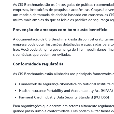
As CIS Benchmarks são os únicos guias de práticas recomendad
empresas, instituições de pesquisa e acadêmicas. Graças à dive
um modelo de tomada de decisão baseado em consenso, as CIS 
muito mais amplas do que as leis e os padrões de segurança re
Prevenção de ameaças com bom custo-benefício
A documentação de CIS Benchmark está disponível gratuitament
empresa pode obter instruções detalhadas e atualizadas para to
isso. Você pode atingir a governança de TI e impedir danos fin
cibernéticas que podem ser evitadas.
Conformidade regulatória
As CIS Benchmarks estão alinhadas aos principais frameworks d
Framework de segurança cibernética do National Institute 
Health Insurance Portability and Accountability Act (HIPAA)
Payment Card Industry Data Security Standard (PCI DSS)
Para organizações que operam em setores altamente regulame
grande passo rumo à conformidade. Elas podem evitar falhas d