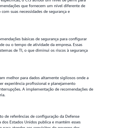
comendações que fornecem um nível diferente de
o com suas necessidades de segurança e
comendações básicas de segurança para configurar
dade ou o tempo de atividade da empresa. Essas
emas de TI, o que diminui os riscos à segurança
nam melhor para dados altamente sigilosos onde a
r experiência profissional e planejamento
interrupções. A implementação de recomendações de
ria.
o de referências de configuração da Defense
 dos Estados Unidos publica e mantém esses
 para atender aos requisitos do governo dos