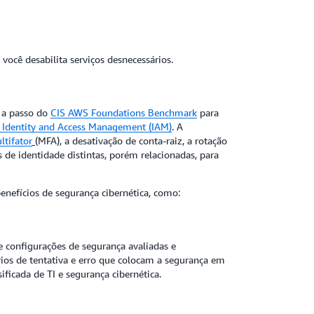
ocê desabilita serviços desnecessários.
 a passo do
CIS AWS Foundations Benchmark
para
Identity and Access Management (IAM)
. A
ltifator
(
MFA), a desativação de conta-raiz, a rotação
s de identidade distintas, porém relacionadas, para
enefícios de segurança cibernética, como:
configurações de segurança avaliadas e
ios de tentativa e erro que colocam a segurança em
ficada de TI e segurança cibernética.