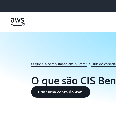
Pular para o conteúdo principal
O que é a computação em nuvem?
Hub de concei
O que são CIS Be
Criar uma conta da AWS