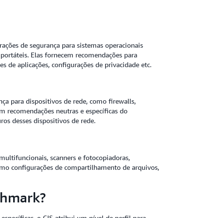
ações de segurança para sistemas operacionais
s portáteis. Elas fornecem recomendações para
s de aplicações, configurações de privacidade etc.
 para dispositivos de rede, como firewalls,
êm recomendações neutras e específicas do
ros desses dispositivos de rede.
ultifuncionais, scanners e fotocopiadoras,
omo configurações de compartilhamento de arquivos,
nchmark?
specíficas, o CIS atribui um nível de perfil para