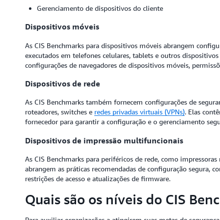
Gerenciamento de dispositivos do cliente
Dispositivos móveis
As CIS Benchmarks para dispositivos móveis abrangem configur
executados em telefones celulares, tablets e outros dispositivo
configurações de navegadores de dispositivos móveis, permissõe
Dispositivos de rede
As CIS Benchmarks também fornecem configurações de segurança
roteadores, switches e
redes privadas virtuais (VPNs)
. Elas cont
fornecedor para garantir a configuração e o gerenciamento segu
Dispositivos de impressão multifuncionais
As CIS Benchmarks para periféricos de rede, como impressoras m
abrangem as práticas recomendadas de configuração segura, c
restrições de acesso e atualizações de firmware.
Quais são os níveis do CIS Be
Para auxiliar organizações a atingirem suas metas de segurança e