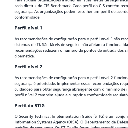
cada diretriz do CIS Benchmark. Cada perfil do CIS contém re
segurança. As organizações podem escolher um perfil de acord
conformidade.
Perfil nível 1
As recomendações de configuração para o perfil nível 1 são re
sistemas de TI. São fáceis de seguir e não afetam a funcionali
recomendações reduzem o número de pontos de entrada dos sist
cibernética.
Perfil nível 2
As recomendações de configuração para o perfil nível 2 funcio
segurança é prioridade. Implementar essas recomendações reque
cuidadoso para obter segurança abrangente com o mínimo de 
perfil nível 2 também ajuda a cumprir a conformidade regulató
Perfil do STIG
O Security Technical Implementation Guide (STIG) é um conjunt
Information Systems Agency (DISA). O Departamento de Defesa
padrões de segurança. Os STIGs são formulados especificamente