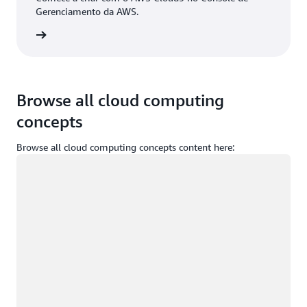
Gerenciamento da AWS.
ça login
Browse all cloud computing
concepts
Browse all cloud computing concepts content here:
Carregando