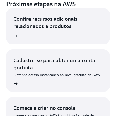
Próximas etapas na AWS
Confira recursos adicionais
relacionados a produtos
 de IDE
Cadastre-se para obter uma conta
gratuita
Obtenha acesso instantâneo ao nível gratuito da AWS.
stre-se
Comece a criar no console
Comece a criar com o AWS Cloud9 no Console de