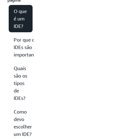
O que
é um
IDE?
Por que os
IDEs são
importantes?
Quais
são os
tipos
de
IDEs?
Como
devo
escolher
um IDE?