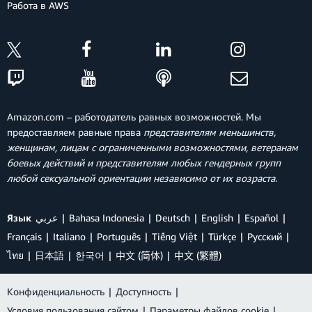
Работа в AWS
Amazon.com – работодатель равных возможностей. Мы
предоставляем равные права
представителям меньшинств,
женщинам, лицам с ограниченными возможностями, ветеранам
боевых действий и представителям любых гендерных групп
любой сексуальной ориентации независимо от их возраста
.
Язык
عربي
Bahasa Indonesia
Deutsch
English
Español
Français
Italiano
Português
Tiếng Việt
Türkçe
Ρусский
ไทย
日本語
한국어
中文 (简体)
中文 (繁體)
Конфиденциальность
|
Доступность
|
Условия пользования сайтом
|
Параметры файлов cookie
|