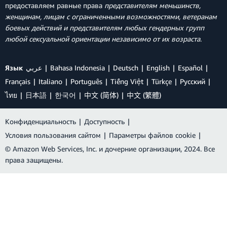
предоставляем равные права
представителям меньшинств,
женщинам, лицам с ограниченными возможностями, ветеранам
боевых действий и представителям любых гендерных групп
любой сексуальной ориентации независимо от их возраста
.
Язык
عربي
Bahasa Indonesia
Deutsch
English
Español
Français
Italiano
Português
Tiếng Việt
Türkçe
Ρусский
ไทย
日本語
한국어
中文 (简体)
中文 (繁體)
Конфиденциальность
|
Доступность
|
Условия пользования сайтом
|
Параметры файлов cookie
|
© Amazon Web Services, Inc. и дочерние организации, 2024. Все
права защищены.