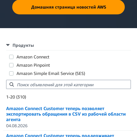
Домашняя страница новостей AWS
Продукты
Amazon Connect
Amazon Pinpoint
Amazon Simple Email Service (SES)
Showing results: 1-20
1-20 (310)
Total results: 310
Amazon Connect Customer теперь позволяет
экспортировать обращения в CSV из рабочей области
агента
04.08.2026
Amazon Connect Customer теперь поддерживает