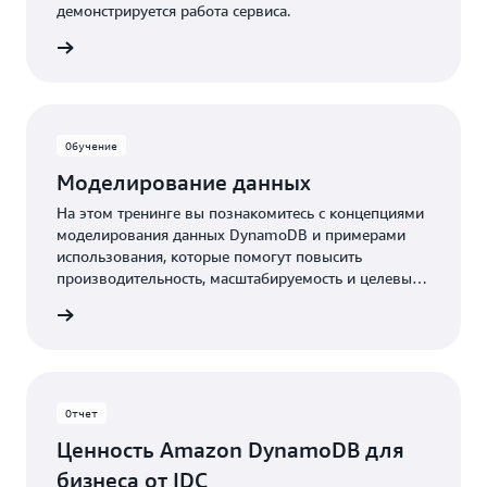
демонстрируется работа сервиса.
робнее
Обучение
Моделирование данных
На этом тренинге вы познакомитесь с концепциями
моделирования данных DynamoDB и примерами
использования, которые помогут повысить
производительность, масштабируемость и целевые
показатели использования ресурсов вашего
робнее
приложения.
Отчет
Ценность Amazon DynamoDB для
бизнеса от IDC