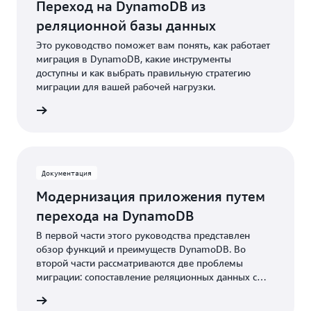
Переход на DynamoDB из
реляционной базы данных
Это руководство поможет вам понять, как работает
миграция в DynamoDB, какие инструменты
доступны и как выбрать правильную стратегию
миграции для вашей рабочей нагрузки.
робнее
Документация
Модернизация приложения путем
перехода на DynamoDB
В первой части этого руководства представлен
обзор функций и преимуществ DynamoDB. Во
второй части рассматриваются две проблемы
миграции: сопоставление реляционных данных с
DynamoDB и изменение приложения для
робнее
поддержки операций CRUD в DynamoDB.