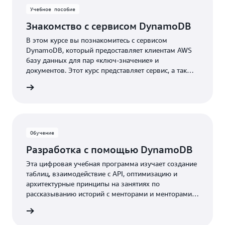
Учебное пособие
Знакомство с сервисом DynamoDB
В этом курсе вы познакомитесь с сервисом
DynamoDB, который предоставляет клиентам AWS
базу данных для пар «ключ-значение» и
документов. Этот курс представляет сервис, а также
его основные функции и возможности.
робнее
Обучение
Разработка с помощью DynamoDB
Эта цифровая учебная программа изучает создание
таблиц, взаимодействие с API, оптимизацию и
архитектурные принципы на занятиях по
рассказыванию историй с менторами и менторами, а
также практическими примерами кода для
робнее
внедрения.