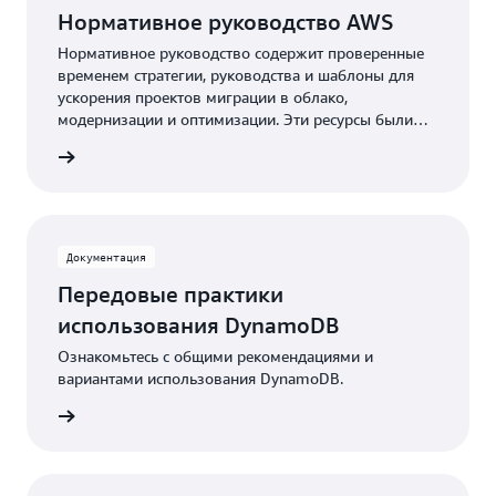
Нормативное руководство AWS
Нормативное руководство содержит проверенные
временем стратегии, руководства и шаблоны для
ускорения проектов миграции в облако,
модернизации и оптимизации. Эти ресурсы были
разработаны экспертами по технологиям AWS и
робнее
мировым сообществом Партнеров AWS.
Документация
Передовые практики
использования DynamoDB
Ознакомьтесь с общими рекомендациями и
вариантами использования DynamoDB.
робнее