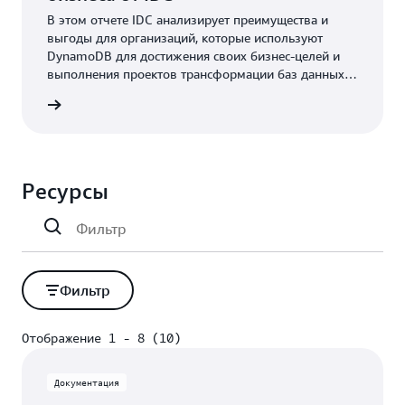
В этом отчете IDC анализирует преимущества и
выгоды для организаций, которые используют
DynamoDB для достижения своих бизнес-целей и
выполнения проектов трансформации баз данных.
По оценкам из этого отчета средняя выгода
робнее
составляет 8,48 млн USD в год, а окупаемость
инвестиций за трехлетний период достигает 378%.
Ресурсы
Фильтр
Отображение 1 - 8 (10)
Отображение 1 - 8 (10)
Документация