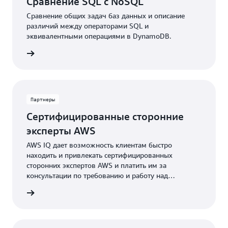
Сравнение SQL с NoSQL
Сравнение общих задач баз данных и описание
различий между операторами SQL и
эквивалентными операциями в DynamoDB.
робнее
Партнеры
Сертифицированные сторонние
эксперты AWS
AWS IQ дает возможность клиентам быстро
находить и привлекать сертифицированных
сторонних экспертов AWS и платить им за
консультации по требованию и работу над
проектом. Эксперты по AWS IQ могут помочь вам
робнее
быстрее начать и завершить проекты AWS,
предложив практическую помощь для большого
количества таких проектов, как настройка базы
данных DynamoDB или переход с существующей