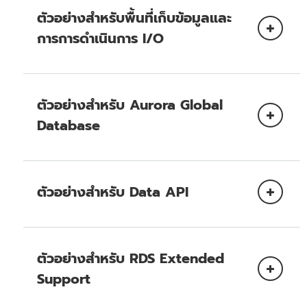
Aurora Serverless
ตัวอย่างสำหรับพื้นที่เก็บข้อมูลและ
การการดำเนินการ I/O
AWS Key Management Service (AWS
ตัวอย่างสำหรับ Aurora Global
KMS)
Database
หน้าราคา AWS KMS
ตัวอย่างที่ 1: ราคาของ Aurora Serverless พร้อม
หน้าราคาของ Amazon
Aurora Standard
S3
ตัวอย่างสำหรับ Data API
การ
ค่าใช้
ตัวอย่างที่ 1: ราคา Data API พร้อม INSERTS แบบ
การใช้งาน
คำนวณ
จ่าย
ผสมและคําขออ่าน
ตัวอย่างสำหรับ RDS Extended
จำนวน RI ที่
ปริมาณ
Support
ตัวอย่างที่ 1: การกำหนดราคาด้วย Aurora
ประเภทอินสแตน
ต้องการ
ปรับขนาดจาก 0.5 ACU เป็น 5
ของ RI
RI เพิ่มเติ
การส่งออกข้อมูลสแนปช็อตไปยัง Amazon
Standard
ซ์
สำหรับ Aurora I/O-
ACU ได้ทันที
ปัจจุบัน
S3