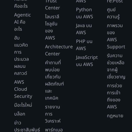
Trust
AWS
re:Post
เติบโต 2% ต่อวันเป็นเวลา
ในปี
คืออะไร
ต่อ
Center
30 วัน
Python
ศูนย์
แรก
เดือน
Agentic
ไลบราลี
บน AWS
ความรู้
รีเจี้ยนหลัก - สหรัฐอเมริกาฝั่งตะวันออก
AI คือ
โซลูชัน
(350
Java บน
ภาพรวม
(เวอร์จิเนียฝั่งเหนือ)
ตัวอย่างที่ 3: ราคา Data API โดยใช้คําขอทุก
อะไร
ของ
หน้า
AWS
ของ
ประเภท
ข้อมูล*
ฮับ
AWS
ค่าใช้
AWS
PHP บน
การใช้งาน
การคำนวณ
30 วัน*
แนวคิด
จ่าย
Architecture
Support
AWS
24
การ
Center
รับความ
2
ชั่วโมง*
JavaScript
ประมวล
การรัน I/O สำหรับ 350 หน้า
คำถามที่
* db.r6i.large
ช่วยเหลือ
60
บน AWS
ผลบน
ข้อมูลต่อวินาทีเป็นเวลา 30
(ที่ 0.377 USD
542.88
พบบ่อย
นาที*
-
จากผู้
วัน (สมมติว่าขนาดหน้า 16
คลาวด์
ต่อชั่วโมง) *
USD
60
เกี่ยวกับ
เชี่ยวชาญ
KB)
AWS
30 วัน * 24
วินาที)
ผลิตภัณฑ์
อินสแตนซ์ฐานข้อมูล
การช่วย
ชั่วโมง
Cloud
* 0
และ
การเข้า
USD
Security
เทคนิค
80 GB *
ถึงของ
สำหรับ
มีอะไรใหม่
0.225 USD
18.00
รายงาน
AWS
I/O
พื้นที่จัดเก็บ
การ
ค่าใช้
ต่อเดือน GB-
USD
การใช้งาน
บล็อก
การ
การอ่าน
กฎหมาย
คำนวณ
จ่าย
เดือน (30 วัน)
วิเคราะห์
ข่าว
(100
คําขอ
ประชาสัมพันธ์
พาร์ทเนอ
I/O การเขียนที่จำลอง