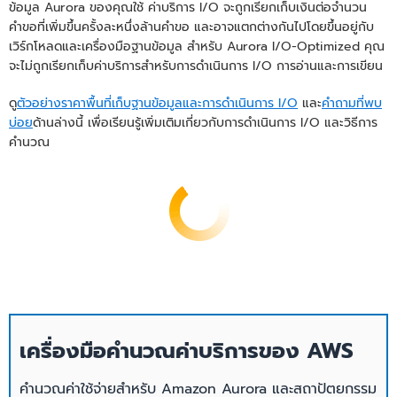
ข้อมูล Aurora ของคุณใช้ ค่าบริการ I/O จะถูกเรียกเก็บเงินต่อจำนวน
ต่อราคาและความต้องการในการคาดการณ์
และระบบเครือข่ายที่สอดคล้องกัน ซึ่ง
คำขอที่เพิ่มขึ้นครั้งละหนึ่งล้านคำขอ และอาจแตกต่างกันไปโดยขึ้นอยู่กับ
ราคาของแอปพลิเคชันของคุณได้
คล้ายคลึงกับที่ใช้ในอินสแตนซ์ที่จัดเตรียมไว้
เวิร์กโหลดและเครื่องมือฐานข้อมูล สำหรับ Aurora I/O-Optimized คุณ
ล่วงหน้าของ Aurora
จะไม่ถูกเรียกเก็บค่าบริการสำหรับการดําเนินการ I/O การอ่านและการเขียน
คุณสามารถเลือกที่จะกำหนดค่าอินสแตนซ์
ดู
ตัวอย่างราคาพื้นที่เก็บฐานข้อมูลและการดำเนินการ I/O
และ
คำถามที่พบ
ทั้งหมดในคลัสเตอร์ฐานข้อมูลของคุณเพื่อใช้
บ่อย
ด้านล่างนี้ เพื่อเรียนรู้เพิ่มเติมเกี่ยวกับการดำเนินการ I/O และวิธีการ
Aurora Standard หรือ Aurora I/O-
คำนวณ
Optimized ตามประสิทธิภาพต่อราคาและ
ความต้องการในการคาดการณ์ราคาของ
แอปพลิเคชันของคุณได้
เวลาแฝงใน
อินสแตนซ์สามารถขยาย
การตอบ
ขนาดไปจนถึงหนึ่งแสน
สนองต่อการ
การดำเนินการต่อวินาที
ขยายขนาด
เวลาแฝงใน
เครื่องมือคำนวณค่าบริการของ AWS
การตอบ
เร็วขึ้นสูงสุด 15 เท่า
เวลาแฝงใน
สนองต่อการ
อินสแตนซ์สามารถขยาย
การตอบ
คำนวณค่าใช้จ่ายสำหรับ Amazon Aurora และสถาปัตยกรรม
ลดทรัพยากร
ขนาดไปจนถึงหนึ่งแสน