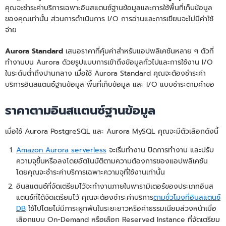
คุณจะชำระค่าบริการเฉพาะอินสแตนซ์ฐานข้อมูลและการใช้พื้นที่เก็บข้อมูล
ของคุณเท่านั้น ส่วนการดำเนินการ I/O การอ่านและการเขียนจะไม่มีค่าใช้
จ่าย
Aurora Standard
เสนอราคาที่คุ้มค่าสำหรับแอปพลิเคชันหลาย ๆ ตัวที่
ทำงานบน Aurora ด้วยรูปแบบการเข้าถึงข้อมูลทั่วไปและการใช้งาน I/O
ในระดับต่ำถึงปานกลาง เมื่อใช้ Aurora Standard คุณจะต้องชำระค่า
บริการอินสแตนซ์ฐานข้อมูล พื้นที่เก็บข้อมูล และ I/O แบบชำระตามคำขอ
ราคาตามอินสแตนซ์ฐานข้อมูล
เมื่อใช้ Aurora PostgreSQL และ Aurora MySQL คุณจะมีตัวเลือกดังนี้
Amazon Aurora serverless
จะเริ่มทำงาน ปิดการทำงาน และปรับ
ความจุขึ้นหรือลงโดยอัตโนมัติตามความต้องการของแอปพลิเคชัน
โดยคุณจะชำระค่าบริการเฉพาะความจุที่ใช้งานเท่านั้น
อินสแตนซ์ที่จัดเตรียมไว้จะทำงานภายในพารามิเตอร์ของประเภทอินส
แตนซ์ที่ได้จัดเตรียมไว้ คุณจะต้องชำระค่าบริการ
ตามชั่วโมงที่อินสแตนซ์
DB
ใช้ไปโดยไม่มีภาระผูกพันในระยะยาวหรือค่าธรรมเนียมล่วงหน้าเมื่อ
เลือกแบบ On-Demand หรือเลือก Reserved Instance ที่จัดเตรียม