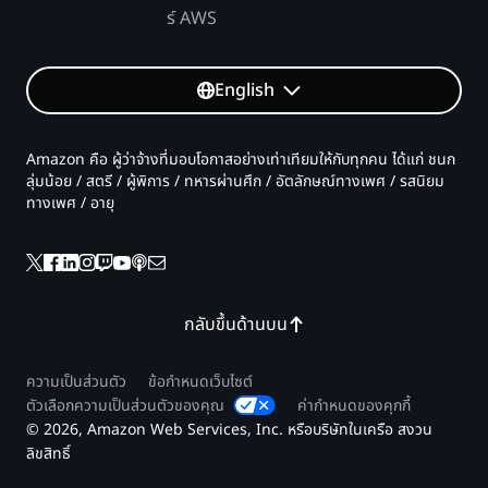
หน้า
ไม่มี
-
API 1
แบบ
ร์ AWS
ข้อมูล*
พันล้าน
350
30 วัน*
รายการ
50 ล้าน I/O *
USD
24
คําขอ API 1 พันล้านรายการ/
* 0.35
0 USD ต่อ 1
-
English
I/O การอ่านและเขียน
ชั่วโมง*
เดือน ที่มีเพย์โหลดน้อยกว่า
USD/
ล้าน I/O
I/O การเขียนสำหรับ 100
60
32 KB
ล้าน
หน้าข้อมูลต่อวินาทีเป็นเวลา
นาที*
45 ล้านใน I/O
-
Amazon คือ ผู้ว่าจ้างที่มอบโอกาสอย่างเท่าเทียมให้กับทุกคน ได้แก่ ชนก
คําขอ
30 วัน (สมมติว่าขนาดหน้า 4
60
การเขียน *
ลุ่มน้อย / สตรี / ผู้พิการ / ทหารผ่านศึก / อัตลักษณ์ทางเพศ / รสนิยม
2.48
API
KB)
วินาที)
การถ่ายโอนข้อมูล
2.75 KB ต่อ
ทางเพศ / อายุ
USD
200
* 0
I/O * 0.02
คําขอ API 200 ล้านรายการ/
ล้าน
40
USD
USD ต่อ GB
เดือน ที่มีเพย์โหลดน้อยกว่า
รายการ
USD
สำหรับ
32 KB
ต้นทุนรีเจี้ยนหลักที่มี
* 0.20
I/O
563.36
Aurora I/O-
USD/
การ
USD
กลับขึ้นด้านบน
Optimized
ล้าน
เขียน -
-0.35
ความเป็นส่วนตัว
ข้อกำหนดเว็บไซต์
ค่าจัดเก็บข้อมูลและ I/O
USD
ตัวเลือกความเป็นส่วนตัวของคุณ
ค่ากำหนดของคุกกี้
290.25
รีเจี้ยนรอง - สหรัฐอเมริกาฝั่งตะวันตก (ออริกอน)
ด้วย Aurora I/O
สําหรับ
© 2026, Amazon Web Services, Inc. หรือบริษัทในเครือ สงวน
USD
Optimized
คําขอ
ค่าใช้
ลิขสิทธิ์
การใช้งาน
การคำนวณ
คําขอ API ระดับ Free Tier
API 1
จ่าย
-0.35