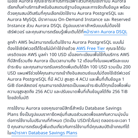
เมื่อใช้ Aurora คุณจะชำระค่าบริการเฉพาะส่วนที่คุณใช้เท่านั้น Aurora
เรียกเก็บค่าบริการสำหรับอินสแตนซ์ฐานข้อมูลและการจัดเก็บข้อมูล พร้อม
ด้วยคุณสมบัติเสริมที่คุณเลือกเปิดใช้งาน Aurora PostgreSQL และ
Aurora MySQL มีราคาแบบ On-Demand Instance และ Reserved
Instance ส่วน Aurora DSQL มีรูปแบบราคาสำหรับแบบไม่ต้องใช้
เซิร์ฟเวอร์ และคุณสามารถเรียนรู้เพิ่มเติมได้ที่
หน้าราคา Aurora DSQL
ลูกค้า AWS ใหม่สามารถเริ่มต้นใช้งาน Aurora PostgreSQL แบบไม่
ต้องใช้เซิร์ฟเวอร์ได้โดยไม่มีค่าใช้จ่ายด้วย
AWS Free Tier
คุณจะได้รับ
เครดิตของ AWS มูลค่า 100 USD เมื่อลงทะเบียนเพื่อใช้กับบริการ AWS
ที่มีสิทธิ์รวมถึง Aurora เป็นเวลานานถึง 12 เดือนทั้งในแผนฟรีและแบบ
ชำระเงิน และคุณสามารถรับเครดิตเพิ่มเติมได้อีก 100 USD รวมเป็น 200
USD แผนฟรีช่วยให้คุณสามารถเข้าถึงอินสแตนซ์แบบไม่ต้องใช้เซิร์ฟเวอร์
Aurora PostgreSQL ที่มี ACU สูงสุด 4 ACU และพื้นที่เก็บข้อมูล 1
GiB ต่อคลัสเตอร์ คุณสามารถอัปเกรดเป็นแผนชำระเงินได้ทุกเมื่อเพื่อเพิ่ม
ความจุสูงสุดถึง 256 ACU และปรับขนาดพื้นที่เก็บข้อมูลได้ถึง 256 TiB
โดยอัตโนมัติ
การใช้งาน Aurora ของคุณอาจมีสิทธิ์สำหรับ Database Savings
Plans ซึ่งเป็นรูปแบบราคายืดหยุ่นที่เสนอส่วนลดเพื่อแลกกับความมุ่งมั่น
ต่อการใช้งานในปริมาณที่กำหนด (วัดเป็น USD/ชั่วโมง) ตลอดระยะเวลา 1
ปี คุณสามารถเรียนรู้เพิ่มเติมเกี่ยวกับการใช้งานที่มีคุณสมบัติเข้าเกณฑ์ได้
ใน
หน้าราคา Database Savings Plans