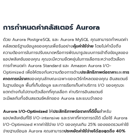
การกำหนดค่าคลัสเตอร์ Aurora
ด้วย Aurora PostgreSQL และ Aurora MySQL คุณสามารถกำหนดค่า
คลัสเตอร์ฐานข้อมูลของคุณเพื่อรันอย่าง
คุ้มค่าใช้จ่าย
โดยไม่คำนึงถึง
ความต้องการในการปรับขนาดหรือการพัฒนารูปแบบการเข้าถึงข้อมูลของ
แอปพลิเคชันของคุณ คุณจะมีความยืดหยุ่นในการเลือกระหว่างตัวเลือก
การกำหนดค่า Aurora Standard และ Amazon Aurora I/O-
Optimized เพื่อให้ตรงกับความต้องการด้าน
ประสิทธิภาพต่อราคา
และ
การ
คาดการณ์ราคา
ของคุณลักษณะเฉพาะของเวิร์กโหลดของคุณ อินสแตนซ์
ในฐานข้อมูล พื้นที่เก็บข้อมูล และการเรียกเก็บค่าบริการ I/O ของคุณจะ
แตกต่างกันไปตามตัวเลือกที่คุณเลือก ค่าบริการอินสแตนซ์
จะมีผลกับทั้งอินสแตนซ์หลักของ Aurora และแบบจำลอง
Aurora I/O-Optimized
ให้
ประสิทธิภาพต่อราคาที่ดีขึ้น
สำหรับ
แอปพลิเคชันที่ใช้ I/O-intensive และราคาที่คาดการณ์ได้ เมื่อใช้ Aurora
I/O-Optimized หากค่าใช้จ่าย I/O ของคุณเกิน 25% ของยอดรวมค่าใช้
จ่ายฐานข้อมูล Aurora คุณสามารถ
ประหยัดค่าใช้จ่ายได้สูงสุดถึง 40%