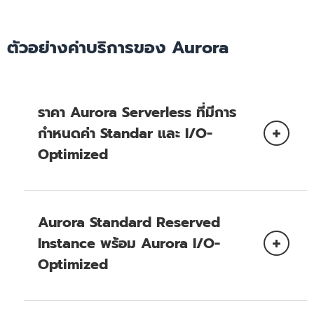
EC2) ใน Availability Zone เดียวกันไม่ต้องเสีย
การส่งออกสแนปช็อต
ค่าใช้จ่าย
Amazon
ตัวอย่างค่าบริการของ Aurora
ข้อมูลที่ถ่ายโอนระหว่าง Availability Zone
Simple Storage Service (Amazon S3)
สำหรับการจำลองคลัสเตอร์ DB จะไม่มีค่าใช้จ่าย
การส่งออกคลัสเตอร์
สำหรับข้อมูลที่ถ่ายโอนระหว่าง Amazon EC2
Instance และอินสแตนซ์ Aurora DB ใน
Aurora
Availability Zone ที่แตกต่างกันภายในรีเจี้ยน
ราคา Aurora Serverless ที่มีการ
Serverless
เดียวกัน จะมีค่าใช้จ่ายสำหรับการถ่ายโอนข้อมูล
AWS Secrets
กำหนดค่า Standar และ I/O-
ระดับเขตของ Amazon EC2 Instance
Manager
AWS
Optimized
Amazon
CloudTrail
Athena
Amazon EMR
Amazon SageMaker
Aurora Standard Reserved
Instance พร้อม Aurora I/O-
Optimized
เอกสารประกอบของ Amazon Aurora