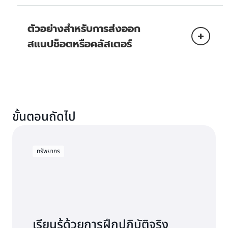
Optimized
5 ACU
ตัวอย่างที่ 1: Aurora Global Database พร้อม
ตัวอย่างสำหรับการส่งออก
db.r6g.large
10
10 * 1.3 = 13
3 db.r6g.
* 0.12
การ
ค่าใช้
Aurora Standard
การใช้งาน
สแนปช็อตหรือคลัสเตอร์
USD
คำนวณ
จ่าย
ต่อ
0.30
6
รันที่ 5 ACU เป็นเวลา 30 นาที
(1,000
db.r6g.4xlarge
20
20 * 1.3 = 26
ACU-
USD
db.r6g.4
GB *
รีเจี้ยนหลัก - สหรัฐอเมริกาฝั่งตะวันออก
ชั่วโมง*
30 วัน
(เวอร์จิเนียฝั่งเหนือ)
30/60
+ 20
ชั่วโมง
ค่าใช้
GB *
การใช้งาน
การคำนวณ
ขั้นตอนถัดไป
จ่าย
5
29 วัน
การ
ค่าใช้
ACU*
การใช้งาน
+ 20
การ
ค่าใช้
คำนวณ
จ่าย
2 *
การใช้งาน
4.5
0.12
GB *
คำนวณ
จ่าย
db.r6i.24xlarge
15
15 * 1.3 = 19.5
db.r6i.large
129.00
db.r6i.24
ทรัพยากร
USD
28 วัน
ลดทรัพยากรจาก 5 ACU เป็น
0.03
(ที่ 0.29
USD
คําขอ API 2.1 ล้านรายการ/
ต่อ
100
+... +
417.60
0.5 ACU ภายใน 3 นาที
2.1 ล้าน
USD
USD ต่อ
เดือน ที่มีเพย์โหลด 64 KB/คํา
ACU-
GB *
20 GB
USD
ส่งออกตาราง 10 GB จาก
* 2 *
ชั่วโมง) * 30
ขอ โดยที่ API แต่ละรายการ
ชั่วโมง*
0.010
1.47
1.00
* 1 วัน)
สแนปช็อต 100 GB (การส่ง
0.35
วัน * 24
ต้องการ 2 คําขอ (64 KB
3/60
USD
USD
USD
อินสแตนซ์ฐานข้อมูล
* 0.10
ออกแยกของข้อมูลจาก
USD/
ชั่วโมง
ต้องการ 64 KB/32 KB หรือ
ชั่วโมง
ต่อ
USD
สแนปช็อตเดียวกันจะไม่นับเพิ่ม)
ล้าน
พื้นที่เก็บข้อมูล 1,000 GB
2 คําขอต่อ API)
GB
เรียนรู้ด้วยการฝึกปฏิบัติจริง
ต่อ GB
80 GB *
เติบโต 2% ต่อวันเป็นเวลา