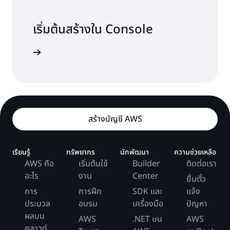
ล้าน *
คําขอ API 300,000 รายการที่
45 ล้าน
2 *
มีเพย์โหลด 64 KB โดยที่ API
รายการ I/O
0.21
เริ่มต้นสร้างใน Console
0.35
แต่ละรายการต้องการ 2 คําขอ
การเขียนที่
USD
I/O การเขียนที่จำลอง
9.00
USD/
การ
ค่าใช้
(64 KB ต้องการ 64 KB / 32
จำลองแบบ
การใช้งาน
แบบ
USD
ล้าน
งชื่อเข้าใช้
คำนวณ
จ่าย
KB หรือ 2 คําขอ API)
*0.20 USD
API
ต่อ 1 ล้าน
(1,000
I/O
-0.35
GB *
USD
30 วัน
50 ล้าน I/O
สําหรับ
+ 20
* 0.20 USD
10.00
คําขอ
GB *
สร้างบัญชี AWS
ต่อ 1 ล้าน
USD
I/O การอ่านและเขียน
คําขอ API ระดับ Free Tier 1
API 1
-0.35
29 วัน
I/O
ล้านรายการเป็นเวลาหนึ่งปี
ล้าน
USD
+ 20
รายการ
การถ่ายโอนข้อมูล
ไม่มี
-
GB *
เรียนรู้
ทรัพยากร
นักพัฒนา
ความช่วยเหลือ
290.25
เป็น
28 วัน
AWS คือ
เริ่มต้นใช้
Builder
ติดต่อเรา
USD
ราคารีเจี้ยนรองที่มี
เวลา
+... +
อะไร
งาน
Center
235.80
ยื่นตั๋ว
Aurora Standard
หนึ่งปี
20 GB
การ
การฝึก
SDK และ
แจ้ง
* 1 วัน)
0.00
ประมวล
อบรม
เครื่องมือ
ปัญหา
*
ตัวอย่างที่ 2: Aurora Global Database พร้อม
USD/
ผลบน
AWS
0.225
.NET บน
AWS
พื้นที่เก็บข้อมูล 1,000 GB
Aurora I/O-Optimized
ค่าใช้จ่าย Data API
เดือน
คลาวด์
USD