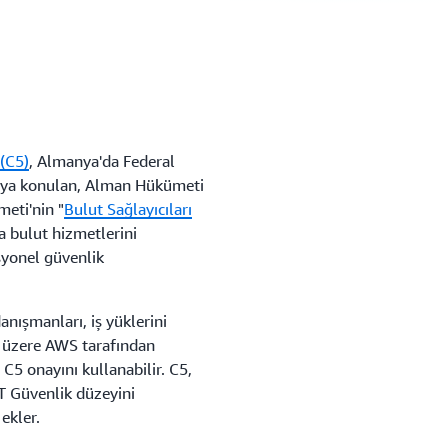
 (C5)
, Almanya'da Federal
amaya konulan, Alman Hükümeti
eti'nin "
Bulut Sağlayıcıları
a bulut hizmetlerini
asyonel güvenlik
nışmanları, iş yüklerini
k üzere AWS tarafından
C5 onayını kullanabilir. C5,
T Güvenlik düzeyini
ekler.