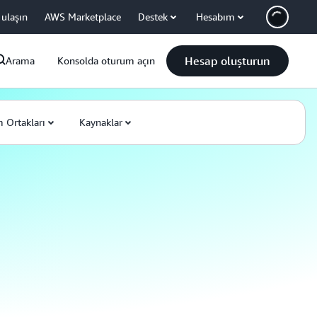
 ulaşın
AWS Marketplace
Destek
Hesabım
Hesap oluşturun
Arama
Konsolda oturum açın
 Ortakları
Kaynaklar