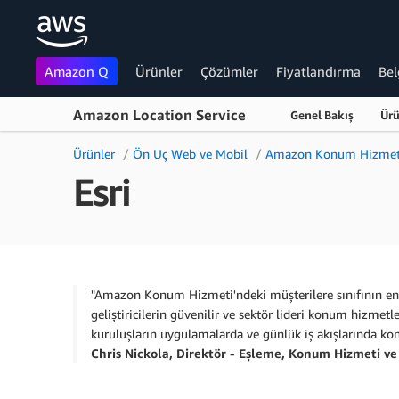
Amazon Q
Ürünler
Çözümler
Fiyatlandırma
Bel
Amazon Location Service
Genel Bakış
Ür
Ana İçeriğe Atla
Ürünler
Ön Uç Web ve Mobil
Amazon Konum Hizmet
Esri
"Amazon Konum Hizmeti'ndeki müşterilere sınıfının en i
geliştiricilerin güvenilir ve sektör lideri konum hizmet
kuruluşların uygulamalarda ve günlük iş akışlarında ko
Chris Nickola, Direktör - Eşleme, Konum Hizmeti ve