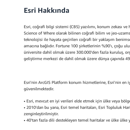
Esri Hakkında
Esri, coğrafi bilgi sistemi (CBS) yazılımı, konum zekası ve 
Science of Where olarak bilinen coğrafi bilim ve jeo-uzam
teknolojisi ile hayata geçirilen coğrafi bir yaklaşım benims
amacına bağlıdır. Fortune 100 şirketlerinin %90'ı, çoğu u
üniversite dahil olmak üzere 300.000'den fazla kuruluş, org
geliştirme merkezi de dahil olmak üzere dünya çapında 49 of
Esri'nin ArcGIS Platform konum hizmetlerine, Esri'nin en iy
güvenilmektedir.
• Esri, mevcut en iyi verileri elde etmek için ülke veya bölg
• 2010'dan bu yana, Esri temel haritaları, Esri Topluluk Ha
zenginleştirilmiştir.
• 40'tan fazla dili destekleyen temel haritalar ve ülke ülke 