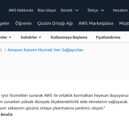
AWS Hakkında
Bize Ulaşın
Destek
Türkçe
Hesabı
geler
Öğrenin
Çözüm Ortağı Ağı
AWS Marketplace
Müşt
ünler
Sektörler
Kullanmaya Başlama
Fiyatlandırma
i
Amazon Konum Hizmeti Veri Sağlayıcıları
yisi hizmetleri sunarak AWS ile ortaklık kurmaktan heyecan duyuyoruz. B
leri sunarken yüksek düzeyde ölçeklenebilirlik elde etmelerini sağlayacak
num zekasının gücünü ortaya çıkarmasına yardımcı oluyor."
 Analiz