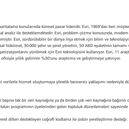
haritalama konularında küresel pazar lideridir. Esri, 1969'dan beri müşter
sal analiz ile desteklemektedir. Esri, problem çözme konusunda, modern
emiştir. Esri, sürdürülebilir bir dünya inşa etmek için bilim ve teknoloji
lusal hükümet, 30.000 şehir ve yerel yönetim, 50 ABD eyaletinin tamamı
anizasyonlarını yürütmek için Esri teknolojisini kullanıyor. Esri, 11 araş
isiyle yıllık gelirinin %30'unu araştırma ve geliştirmeye yatırıyor.
i verilerle hizmet oluşturmaya yönelik benzersiz yaklaşımı nedeniyle dün
e başına tek bir veri kaynağına ya da birden çok veri kaynağına bağımlı de
ritaları programının üyelerinden gelen topluluk düzenlemeleri sayesinde b
yerel dilleri destekleyen coğrafi kodlama ile üstün yerelleştirme desteği.