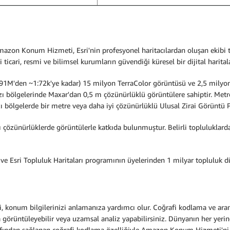
mazon Konum Hizmeti, Esri'nin profesyonel haritacılardan oluşan ekibi t
aki ticari, resmi ve bilimsel kurumların güvendiği küresel bir dijital hari
591M'den ~1:72k'ye kadar) 15 milyon TerraColor görüntüsü ve 2,5 milyon 
azı bölgelerinde Maxar'dan 0,5 m çözünürlüklü görüntülere sahiptir. Met
azı bölgelerde bir metre veya daha iyi çözünürlüklü Ulusal Zirai Görüntü
ı çözünürlüklerde görüntülerle katkıda bulunmuştur. Belirli topluluklar
le ve Esri Topluluk Haritaları programının üyelerinden 1 milyar topluluk d
konum bilgilerinizi anlamanıza yardımcı olur. Coğrafi kodlama ve arama,
görüntüleyebilir veya uzamsal analiz yapabilirsiniz. Dünyanın her yerind
tarafından sağlanan coğrafi kodlama özelliğiyle Amazon Konum Hizmeti'n