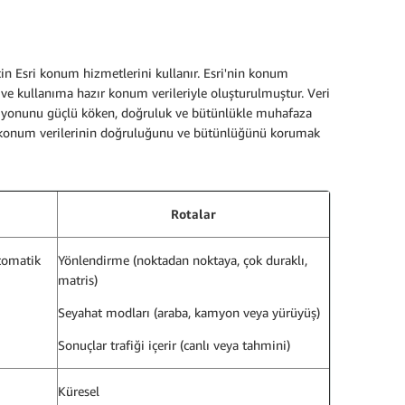
 Esri konum hizmetlerini kullanır. Esri'nin konum
r ve kullanıma hazır konum verileriyle oluşturulmuştur. Veri
eksiyonunu güçlü köken, doğruluk ve bütünlükle muhafaza
, Esri konum verilerinin doğruluğunu ve bütünlüğünü korumak
Rotalar
tomatik
Yönlendirme (noktadan noktaya, çok duraklı,
matris)
Seyahat modları (araba, kamyon veya yürüyüş)
Sonuçlar trafiği içerir (canlı veya tahmini)
Küresel