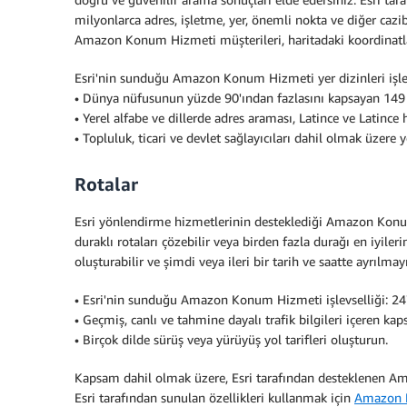
milyonlarca adres, işletme, yer, önemli nokta ve diğer cazib
Amazon Konum Hizmeti müşterileri, haritadaki koordinatlar
Esri'nin sunduğu Amazon Konum Hizmeti yer dizinleri işlevse
• Dünya nüfusunun yüzde 90'ından fazlasını kapsayan 149 ü
• Yerel alfabe ve dillerde adres araması, Latince ve Latince ha
• Topluluk, ticari ve devlet sağlayıcıları dahil olmak üzere 
Rotalar
Esri yönlendirme hizmetlerinin desteklediği Amazon Konum 
duraklı rotaları çözebilir veya birden fazla durağı en iyile
oluşturabilir ve şimdi veya ileri bir tarih ve saatte ayrılm
• Esri'nin sunduğu Amazon Konum Hizmeti işlevselliği: 247 
• Geçmiş, canlı ve tahmine dayalı trafik bilgileri içeren ka
• Birçok dilde sürüş veya yürüyüş yol tarifleri oluşturun.
Kapsam dahil olmak üzere, Esri tarafından desteklenen 
Esri tarafından sunulan özellikleri kullanmak için
Amazon 