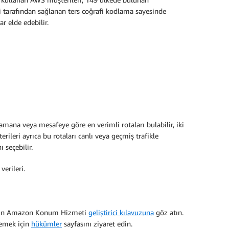
sri tarafından sağlanan ters coğrafi kodlama sayesinde
r elde edebilir.
ana veya mesafeye göre en verimli rotaları bulabilir, iki
rileri ayrıca bu rotaları canlı veya geçmiş trafikle
 seçebilir.
erileri.
 için Amazon Konum Hizmeti
geliştirici kılavuzuna
göz atın.
lemek için
hükümler
sayfasını ziyaret edin.