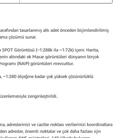
arafından tasarlanmış altı adet önceden biçimlendirilmiş
talama çözümü sunar.
SPOT Görüntüsü (~1:288k ila ~1:72k) içerir. Harita,
renin altındaki ek Maxar görüntüleri dünyanın birçok
 Programı (NAIP) görüntüleri mevcuttur.
da, ~1:280 ölçeğine kadar çok yüksek çözünürlüklü
üzenlemesiyle zenginleştirildi.
 adreslerinizi ve cazibe noktası verilerinizi koordinatlara
en adresler, önemli noktalar ve çok daha fazlası için
i kullanan AWS müşterileri, 149 ülkede bulunan