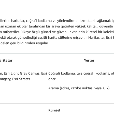
e haritalar, coğrafi kodlama ve yönlendirme hizmetleri sağlamak için
şan uzman ekipler tarafından bir araya getirilen yüksek kaliteli, güvenili
n müşteriler, ülkeye özgü güncel ve güvenilir verilerin küresel bir kol
ekli olarak güncellediği çeşitli harita stillerine erişebilir. Haritacılar
len geri bildirimleri uygular.
aritalar
Yerler
on, Esri Light Gray Canvas, Esri
Coğrafi kodlama, ters coğrafi kodlama, o
magery, Esri Streets
öneri
Arama (adres, cazibe noktası veya X, Y)
Küresel