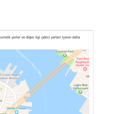
uristik yerler ve diğer ilgi çekici yerleri içeren daha