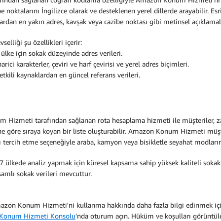
e noktalarını İngilizce olarak ve desteklenen yerel dillerde arayabilir. E
dan en yakın adres, kavşak veya cazibe noktası gibi metinsel açıklamala
lliği şu özellikleri içerir:
lke için sokak düzeyinde adres verileri.
rici karakterler, çeviri ve harf çevirisi ve yerel adres biçimleri.
yetkili kaynaklardan en güncel referans verileri.
Hizmeti tarafından sağlanan rota hesaplama hizmeti ile müşteriler, zam
rine göre sıraya koyan bir liste oluşturabilir. Amazon Konum Hizmeti müşte
ayı tercih etme seçeneğiyle araba, kamyon veya bisikletle seyahat modlarını
ülkede analiz yapmak için küresel kapsama sahip yüksek kaliteli sokak v
psamlı sokak verileri mevcuttur.
Amazon Konum Hizmeti'ni kullanma hakkında daha fazla bilgi edinmek
Konum Hizmeti Konsolu
'nda oturum açın. Hüküm ve koşulları görüntü