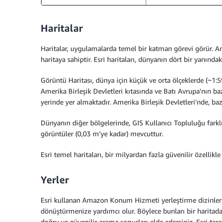
Haritalar
Haritalar, uygulamalarda temel bir katman görevi görür. A
haritaya sahiptir. Esri haritaları, dünyanın dört bir yanınd
Görüntü Haritası, dünya için küçük ve orta ölçeklerde (~1:
Amerika Birleşik Devletleri kıtasında ve Batı Avrupa'nın b
yerinde yer almaktadır. Amerika Birleşik Devletleri'nde, b
Dünyanın diğer bölgelerinde, GIS Kullanıcı Topluluğu farkl
görüntüler (0,03 m'ye kadar) mevcuttur.
Esri temel haritaları, bir milyardan fazla güvenilir özellik
Yerler
Esri kullanan Amazon Konum Hizmeti yerleştirme dizinleri, 
dönüştürmenize yardımcı olur. Böylece bunları bir haritada 
doğru ve güvenilir arama sonuçları elde edersiniz. Esri 