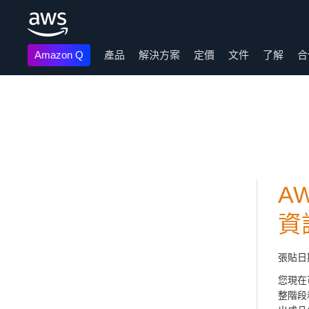
Amazon Q
產品
解決方案
定價
文件
了解
合
跳至主要內容
A
資
張貼日
您現在
整階段