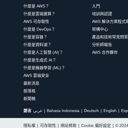
什麼是 AWS？
入門
什麼是雲端運算？
培訓與認證
AWS 可存取性
AWS 解決方案程式
什麼是 DevOps？
架構中心
什麼是容器？
產品和技術常見問答
什麼是資料湖？
分析師報告
什麼是人工智慧 (AI)？
AWS 合作夥伴
什麼是生成式 AI？
什麼是機器學習 (ML)？
AWS 雲端安全
最新消息
部落格
新聞稿
語言
عربي
Bahasa Indonesia
Deutsch
English
Esp
隱私權
|
可存取性
|
網站條款
|
Cookie 偏好設定
|
© 20