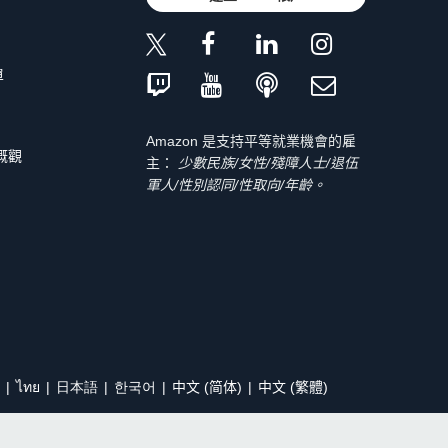
單
Amazon 是支持平等就業機會的雇
 概觀
主：
少數民族/女性/殘障人士/退伍
軍人/性別認同/性取向/年齡。
ไทย
日本語
한국어
中文 (简体)
中文 (繁體)