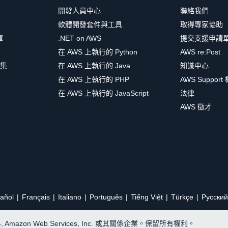
開發人員中心
聯絡我們
軟體開發套件與工具
取得專家協助
庫
.NET on AWS
提交支援申請
在 AWS 上執行的 Python
AWS re:Post
集
在 AWS 上執行的 Java
知識中心
在 AWS 上執行的 PHP
AWS Support
在 AWS 上執行的 JavaScript
法律
AWS 徵才
añol
Français
Italiano
Português
Tiếng Việt
Türkçe
Ρусский
24, Amazon Web Services, Inc. 或其關係企業。保留所有權利。