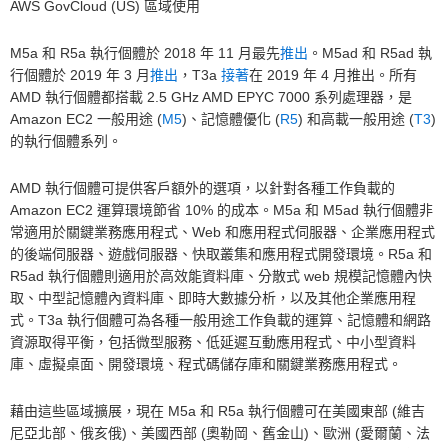
AWS GovCloud (US) 區域使用
M5a 和 R5a 執行個體於 2018 年 11 月最先
推出
。M5ad 和 R5ad 執
行個體於 2019 年 3 月
推出
，T3a
接著
在 2019 年 4 月推出。所有
AMD 執行個體都搭載 2.5 GHz AMD EPYC 7000 系列處理器，是
Amazon EC2 一般用途 (
M5
)、記憶體優化 (
R5
) 和高載一般用途 (
T3
)
的執行個體系列。
AMD 執行個體可提供客戶額外的選項，以針對各種工作負載的
Amazon EC2 運算環境節省 10% 的成本。M5a 和 M5ad 執行個體非
常適用於關鍵業務應用程式、Web 和應用程式伺服器、企業應用程式
的後端伺服器、遊戲伺服器、快取叢集和應用程式開發環境。R5a 和
R5ad 執行個體則適用於高效能資料庫、分散式 web 規模記憶體內快
取、中型記憶體內資料庫、即時大數據分析，以及其他企業應用程
式。T3a 執行個體可為各種一般用途工作負載的運算、記憶體和網路
資源取得平衡，包括微型服務、低延遲互動應用程式、中小型資料
庫、虛擬桌面、開發環境、程式碼儲存庫和關鍵業務應用程式。
藉由這些區域擴展，現在 M5a 和 R5a 執行個體可在美國東部 (維吉
尼亞北部、俄亥俄)、美國西部 (奧勒岡、舊金山)、歐洲 (愛爾蘭、法