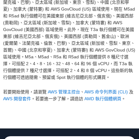
蘭克福、巴黎)、亞太區域 (新加坡、東京、雪梨)、中國 (北京和寧
夏)、加拿大 (蒙特婁) 和 AWS GovCloud (US) 區域使用。現在 M5ad
和 R5ad 執行個體可在美國東部 (維吉尼亞北部、俄亥俄)、美國西部
(奧勒岡)、亞太區域 (新加坡、雪梨)、加拿大 (蒙特婁) 和 AWS
GovCloud (美國西部) 區域使用。此外，現在 T3a 執行個體可在美國
東部 (維吉尼亞北部、俄亥俄)、美國西部 (奧勒岡、舊金山)、歐洲
(愛爾蘭、法蘭克福、倫敦、巴黎)、亞太區域 (新加坡、雪梨、東京、
首爾)、中國 (北京和寧夏)、加拿大 (蒙特婁l) 和 AWS GovCloud (US)
區域使用。M5a、M5ad、R5a 和 R5ad 執行個體提供 8 種尺寸選
擇，可搭配 2、4、8、16、32、48、64 和 96 個 vCPU，而 T3a 執
行個體提供 7 種尺寸選擇，可搭配 2、4 和 8 個 vCPU。這些新的執
行個體可透過隨需、預留或 Spot 執行個體的形式購買。
若要開始使用，請瀏覽
AWS 管理主控台
、
AWS 命令列界面 (CLI)
及
AWS 開發套件
。若要進一步了解，請造訪
AMD 執行個體網頁
。