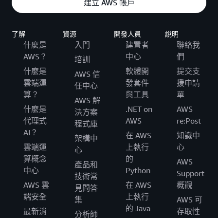
建立 AWS 帳戶
了解
資源
開發人員
說明
什麼是
入門
建置者
聯絡我
AWS？
中心
們
培訓
什麼是
軟體開
提交支
AWS 信
雲端運
發套件
援申請
任中心
算？
與工具
單
AWS 解
什麼是
.NET on
AWS
決方案
代理式
AWS
re:Post
程式庫
AI？
在 AWS
知識中
架構中
雲端運
上執行
心
心
算概念
的
AWS
產品和
中心
Python
Support
技術常
AWS 雲
在 AWS
概觀
見問答
端安全
上執行
集
AWS 可
的 Java
最新消
存取性
分析師