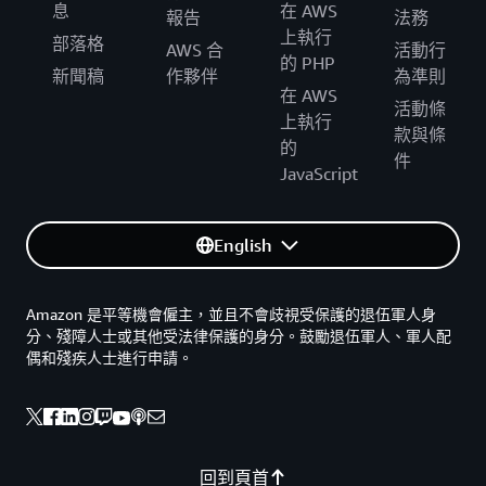
息
在 AWS
報告
法務
上執行
部落格
AWS 合
活動行
的 PHP
新聞稿
作夥伴
為準則
在 AWS
活動條
上執行
款與條
的
件
JavaScript
English
Amazon 是平等機會僱主，並且不會歧視受保護的退伍軍人身
分、殘障人士或其他受法律保護的身分。鼓勵退伍軍人、軍人配
偶和殘疾人士進行申請。
回到頁首