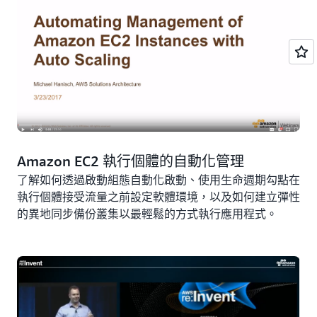
EC2 現點車隊的自動擴展 (傑夫
·巴爾，AWS，2016 年 9
月)
自動調整 AWS OpsWorks 執行個體
自動擴展 AWS OpsWorks 執行個體
（丹尼爾·休斯，
AWS，2016 年 7 月）
Amazon EC2 執行個體的自動化管理
運用 Amazon ECS 自動調度資源
了解如何透過啟動組態自動化啟動、使用生命週期勾點在
使用
亞馬遜 ECS 自動擴展（
克里斯·巴克萊，AWS，
執行個體接受流量之前設定軟體環境，以及如何建立彈性
2016 年 5 月）
的異地同步備份叢集以最輕鬆的方式執行應用程式。
合併運用 AWS Lambda 與 Auto Scaling 生命週期勾點
使用 AWS Lambda 搭配自動擴展生命週期掛鉤
(維奧姆·
納格拉尼，AWS，2015 年 12 月)