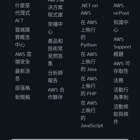
什麼是
.NET on
AWS
決方案
代理式
AWS
re:Post
程式庫
AI？
在 AWS
知識中
架構中
雲端運
上執行
心
心
算概念
的
AWS
產品和
中心
Python
Support
技術常
AWS 雲
在 AWS
概觀
見問答
端安全
上執行
集
AWS 可
的 Java
最新消
存取性
分析師
息
在 AWS
報告
法務
上執行
部落格
AWS 合
活動行
的 PHP
新聞稿
作夥伴
為準則
在 AWS
活動條
上執行
款與條
的
件
JavaScript