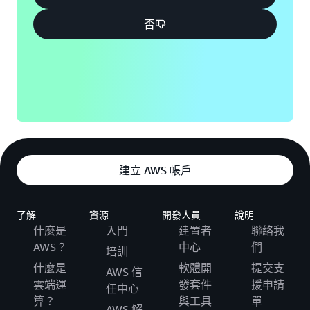
否
建立 AWS 帳戶
了解
資源
開發人員
說明
什麼是
入門
建置者
聯絡我
AWS？
中心
們
培訓
什麼是
軟體開
提交支
AWS 信
雲端運
發套件
援申請
任中心
算？
與工具
單
AWS 解