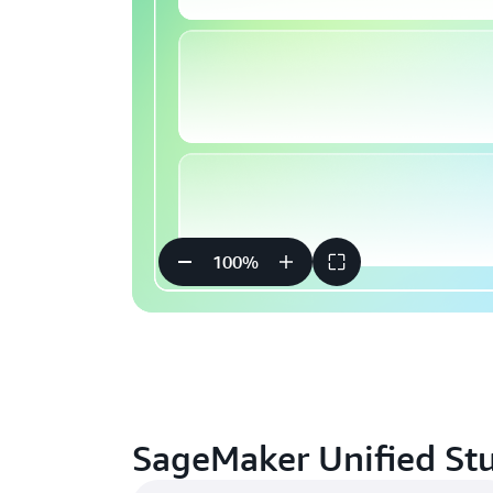
100
%
SageMaker Unified 