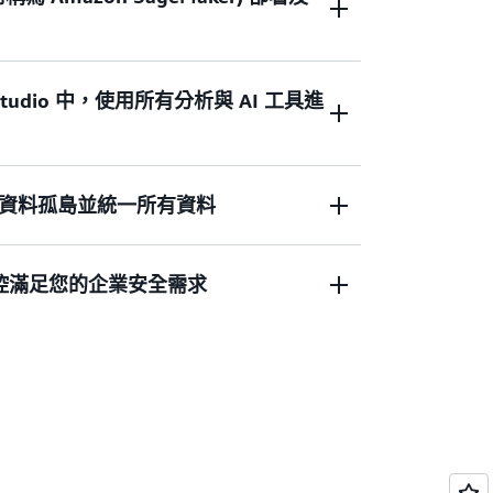
ed Studio 中，使用所有分析與 AI 工具進
計的 AI 開發功能來加速
SageMaker 中的
的基礎設施上訓練、自訂和部署 ML 與基
個 AI 生命週期的專門建置工具 — 從高效能整
分散式訓練到推論、AI 營運、管控和可觀測性。
資料孤島並統一所有資料
 Studio
提供了一種整合體驗，可使用您的所
建立適合您業務的生成式 AI 應用程式。使
 實作。探索您的資料並使用熟悉的 AWS 工
oper 加速 AI 開發，協助您更輕鬆地探索資料、建置
 AI、資料處理和 SQL 分析。使用具有內建
SQL 查詢以及建立和執行資料管道任務，所有這
管控滿足您的企業安全需求
伺服器筆記本工作，使用內建 SQL 編輯器探索
中
資料湖倉架構
，統一 Amazon Simple
。
模訓練和部署 AI 模型，以及快速建置自訂
on S3) 資料湖和 Amazon Redshift 資料倉儲中的
並安全共用分析和 AI 成品 (例如資料、模型和
 Iceberg 相容的所有工具和引擎在單個分析資
以更快地將資料產品推向市場。
資料。通過定義精細許可來保護您的資料，
期內的內建管控確保企業安全。SageMaker 使
 中的分析和 AI 工具。透過零 ETL 整合，將來
於適當的目的對合適資料、模型和開發成品
資料近乎即時地匯入您的資料湖。此外，透
Maker Catalog
的精細存取控制，使用單一
合查詢功能就地存取和查詢資料。
存取政策。利用資料分類、毒性偵測、防護
護您的 AI 模型。藉助資料品質監控與自動