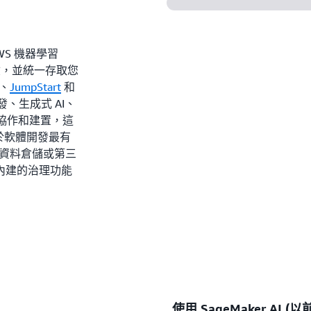
AWS 機器學習
體驗，並統一存取您
、
JumpStart
和
發、生成式 AI、
 加快協作和建置，這
於軟體開發最有
、資料倉儲或第三
內建的治理功能
使用 SageMaker AI (