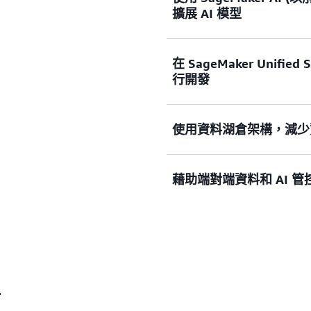
擴展 AI 模型
在 SageMaker Unifi
利用一套全面且專為安全性設
行開發
AI
。在高效能且符合成本效益
礎模型 (FM)。使用涵蓋整
合式開發環境 (IDE) 和
使用資料湖倉架構，減少
Amazon SageMaker Unified
使用尖端模型和專屬資料快速
有資料和工具進行分析和 AI
用 Amazon Q Devel
具將其用於模型開發、生成式
和訓練 ML 模型、產生 
藉助端對端資料和 AI 
AI 代理程式的全受管、無
使用 Amazon SageMaker 
些工作均透過自然語言完成
和查詢不同的資料來源，大規
Storage Service (Amaz
生成式 AI 應用程式。建立
所有資料。使用與 Apache
生成式 AI 應用程式)，
料副本上靈活地存取和查詢
藉助整個資料和 AI 生命週
並將其套用於 Lakehouse
您能夠控制正確的使用者出
自營運資料庫和應用程式的
的存取。藉助
Amazon Sage
過第三方資料來源之間的聯
權限模型一致地定義和執行
r
機制和負責任 AI 政策來保