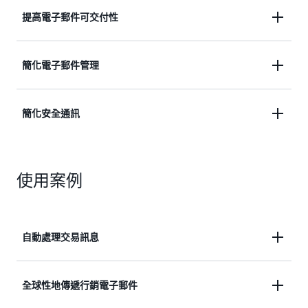
這項服務大量提供
大容量電子郵件活動
並
管理收到的
提高電子郵件可交付性
電子郵件
，每年為 Netflix、Duolingo 和 Amazon
Retail 等客戶處理上兆電子郵件。
使用
電子郵件可交付性工具
和
IP 管理
，以可信寄件
簡化電子郵件管理
人身分向更多客戶的收件匣傳送電子郵件。
只需透過
Mail Manager
簡化複雜的電子郵件設定內
簡化安全通訊
容，您即可保護和自動化收到的電子郵件，並透過安
全和合規控制來傳送電子郵件。
透過安全且受管的商業電子郵件和行事曆服務
使用案例
Amazon WorkMail
簡化通訊過程。
自動處理交易訊息
藉由傳送購買或出貨通知、訂單狀態更新及政策變更
全球性地傳遞行銷電子郵件
通知等自動電子郵件，客戶可持續獲知最新訊息。