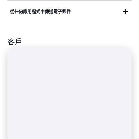
建立鎖定目標的行銷活動、電子報、促銷優惠和引人
從任何應用程式中傳送電子郵件
入勝的內容，並傳送給全世界的客戶。
透過在企業應用程式中設定 Amazon SES 傳遞訊息
客戶
(包括交易和促銷)。