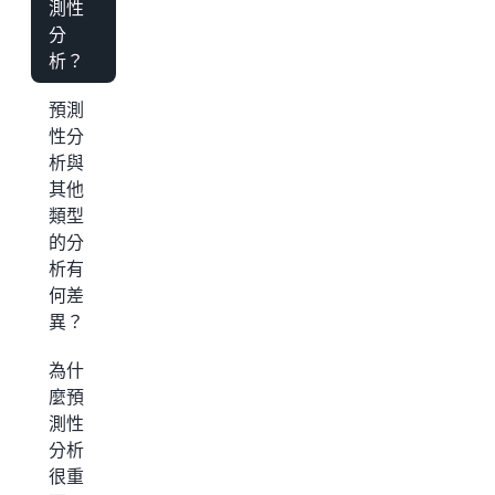
測性
分
析？
預測
性分
析與
其他
類型
的分
析有
何差
異？
為什
麼預
測性
分析
很重