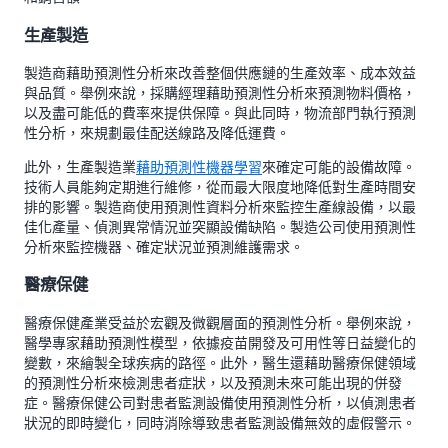
生產製造
製造商藉助預測性分析來改善整個供應鏈的生產效率、成本效益
與品質。舉例來說，採購經理藉助預測性分析來預測物料價格，
以及盡可能低的費率來提供保障。與此同時，物流部門執行預測
性分析，來規劃最佳配送線路及降低運費。
此外，生產製造業
藉助預測性機器學習
來確定可能的設備故障。
技術人員能夠定期進行維修，從而最大限度地降低對生產時間安
排的影響。製造商使用預測性資料分析來監控生產線設備，以最
佳化產量、偵測異常情況並突顯設備缺陷。製造公司使用預測性
分析來監控機器、確定狀況並預測維護需求。
醫療保健
醫療保健產業受益於宏觀及微觀層面的預測性分析。舉例來說，
醫學專家藉助預測性模型，依據疫苗開發及可用性等日益變化的
變數，來繪製全球疾病的路徑。此外，醫生還藉助醫療保健領域
的預測性分析來檢測患者症狀，以及預測未來可能出現的併發
症。醫療保健公司對患者監測設備使用預測性分析，以偵測患者
狀況的即時變化，同時消除導致患者監測設備無效的虛假警示。