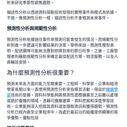
析來研究季節性銷售趨勢。
描述性分析以透過資料探勘技術發現的實際事件與模式為依據。
不過，像預測性分析一樣，描述性分析不會預測未來事件。
預測性分析與規範性分析
預測性分析依據過往事件來預測可能會發生的情況，而規範性分
析則進一步建議可影響結果的決策。舉例來說，預測性模型表
明，配送團隊可能無法應對即將到來的節日旺季。之後，工廠管
理者則藉助規範性分析來確定最佳配送方案、物流服務，以及人
員輪班安排。
為什麼預測性分析很重要？
預測未來各方面的能力至關重要。工程師、科學家、企業和經濟
學家長期以來一直使用預測性分析來指導其活動。得益於
機器學
習
技術的發展，資料科學能夠將預測性建模擴展至之前難以處理
或過於複雜的領域。憑藉可擴展運算、資料挖掘和深度學習技
術，企業能夠深入挖掘其資料湖並擷取資訊和獲得趨勢。預測性
分析已經內嵌至企業程序中，為處於最前沿的組織提供顯著的競
爭優勢。優點包括