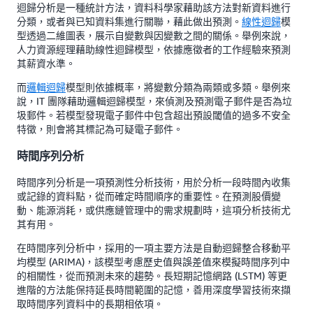
迴歸分析是一種統計方法，資料科學家藉助該方法對新資料進行
分類，或者與已知資料集進行關聯，藉此做出預測。
線性迴歸
模
型透過二維圖表，展示自變數與因變數之間的關係。舉例來說，
人力資源經理藉助線性迴歸模型，依據應徵者的工作經驗來預測
其薪資水準。
而
邏輯迴歸
模型則依據概率，將變數分類為兩類或多類。舉例來
說，IT 團隊藉助邏輯迴歸模型，來偵測及預測電子郵件是否為垃
圾郵件。若模型發現電子郵件中包含超出預設閾值的過多不安全
特徵，則會將其標記為可疑電子郵件。
時間序列分析
時間序列分析是一項預測性分析技術，用於分析一段時間內收集
或記錄的資料點，從而確定時間順序的重要性。在預測股價變
動、能源消耗，或供應鏈管理中的需求規劃時，這項分析技術尤
其有用。
在時間序列分析中，採用的一項主要方法是自動迴歸整合移動平
均模型 (ARIMA)，該模型考慮歷史值與誤差值來模擬時間序列中
的相關性，從而預測未來的趨勢。長短期記憶網路 (LSTM) 等更
進階的方法能保持延長時間範圍的記憶，善用深度學習技術來擷
取時間序列資料中的長期相依項。