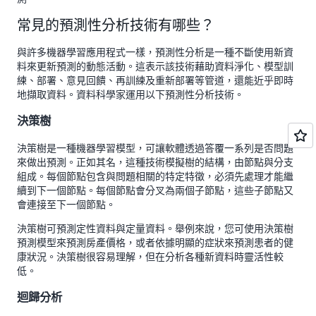
常見的預測性分析技術有哪些？
與許多機器學習應用程式一樣，預測性分析是一種不斷使用新資
料來更新預測的動態活動。這表示該技術藉助資料淨化、模型訓
練、部署、意見回饋、再訓練及重新部署等管道，還能近乎即時
地擷取資料。資料科學家運用以下預測性分析技術。
決策樹
決策樹是一種機器學習模型，可讓軟體透過答覆一系列是否問題
來做出預測。正如其名，這種技術模擬樹的結構，由節點與分支
組成。每個節點包含與問題相關的特定特徵，必須先處理才能繼
續到下一個節點。每個節點會分叉為兩個子節點，這些子節點又
會連接至下一個節點。
決策樹可預測定性資料與定量資料。舉例來說，您可使用決策樹
預測模型來預測房產價格，或者依據明顯的症狀來預測患者的健
康狀況。決策樹很容易理解，但在分析各種新資料時靈活性較
低。
迴歸分析