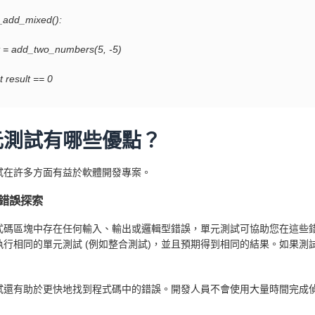
t_add_mixed():
= add_two_numbers(5, -5)
 result == 0
元測試有哪些優點？
試在許多方面有益於軟體開發專案。
錯誤探索
式碼區塊中存在任何輸入、輸出或邏輯型錯誤，單元測試可協助您在這些
執行相同的單元測試 (例如整合測試)，並且預期得到相同的結果。如果測試
試還有助於更快地找到程式碼中的錯誤。開發人員不會使用大量時間完成