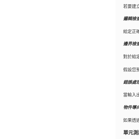
若要建
邏輯檢
給定正
邊界檢
對於給
假設您預
錯誤處
當輸入
物件導
如果透
單元測