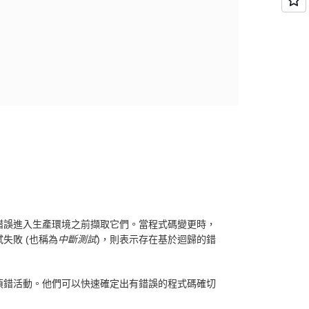
錯誤進入生產環境之前擷取它們。當程式碼變更時，
失敗 (也稱為
中斷測試
)，則表示存在基於迴歸的錯
偵錯活動。他們可以快速確定出有錯誤的程式碼確切