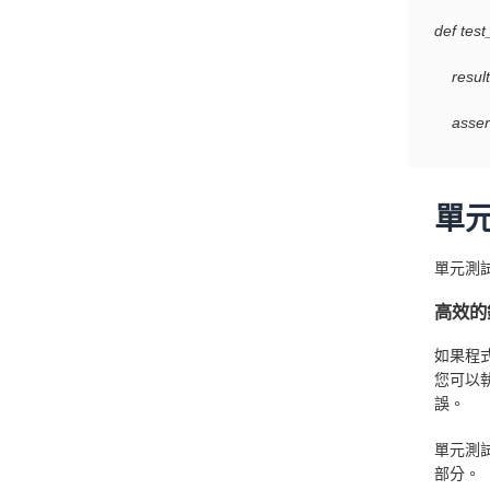
def tes
result 
assert
單
單元測
高效的
如果程
您可以
誤。
單元測
部分。