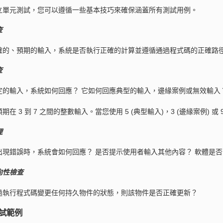
立單元測試，您可以遵循一些基本技巧來確保涵蓋所有測試用例。
查
確的、預期的輸入，系統是否執行正確的計算並遵循通過程式碼的正確路徑
查
定的輸入，系統如何回應？ 它如何回應典型的輸入，邊緣案例或無效輸入
期在 3 到 7 之間的整數輸入。當您使用 5 (典型輸入)，3 (邊緣案例) 或
理
出現錯誤時，系統會如何回應？ 是否提示使用者輸入其他內容？ 軟體是
向性檢查
過執行程式碼變更任何持久物件的狀態，則該物件是否正確更新？
試範例