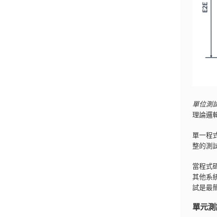
單位測
理論邏輯
單一程
整的測
當程式
其他系
試是最
單元測