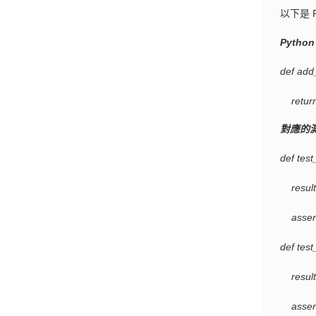
以下是 
Pytho
def add
return
對應的
def test
result
assert 
def tes
result 
assert 