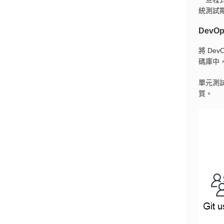
統測試
DevO
將 De
碼庫中
單元測
質。