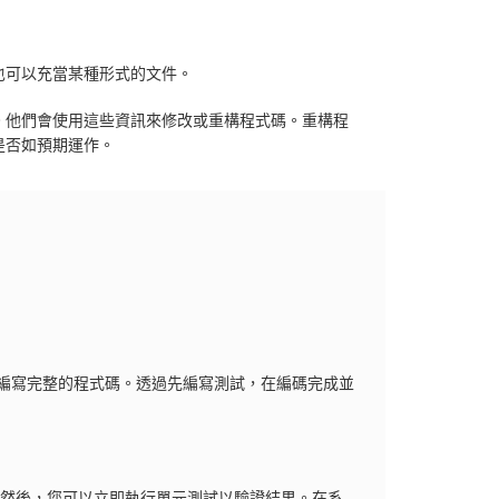
也可以充當某種形式的文件。
。他們會使用這些資訊來修改或重構程式碼。重構程
是否如預期運作。
後再編寫完整的程式碼。透過先編寫測試，在編碼完成並
。然後，您可以立即執行單元測試以驗證結果。在系