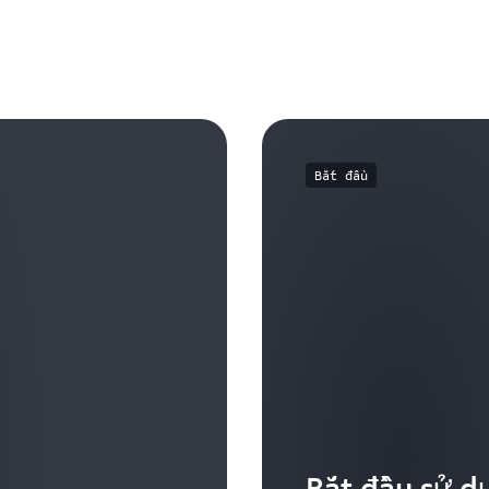
thanh toán và chi phí. Ngoài ra cũng có hai cách để b
dụng liên quan đến Vùng địa phương thông qua dữ li
dụng cùng các báo cáo trong Trình khám phá chi phí.
Bắt đầu
Bắt đầu sử d