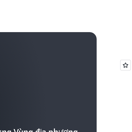
ạn có thể hiểu rõ hơn về chi phí và mức sử
ệu trong Báo cáo về chi phí và mức sử
ụng Vùng địa phương