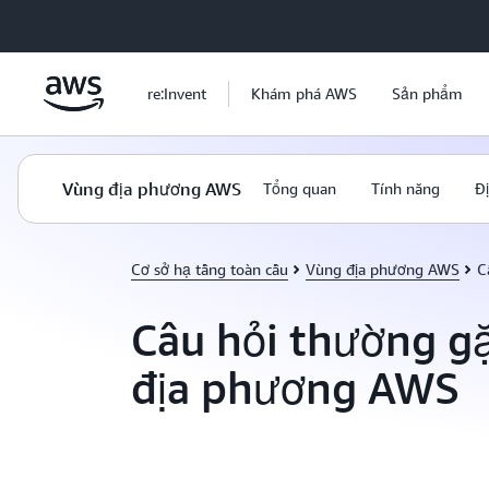
Chuyển đến nội dung chính
re:Invent
Khám phá AWS
Sản phẩm
Vùng địa phương AWS
Tổng quan
Tính năng
Đ
Cơ sở hạ tầng toàn cầu
Vùng địa phương AWS
C
Câu hỏi thường g
địa phương AWS