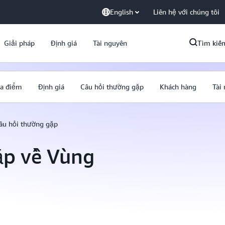
English
Liên hệ với chúng tôi
Giải pháp
Định giá
Tài nguyên
Tìm kiế
ịa điểm
Định giá
Câu hỏi thường gặp
Khách hàng
Tài
âu hỏi thường gặp
ặp về Vùng