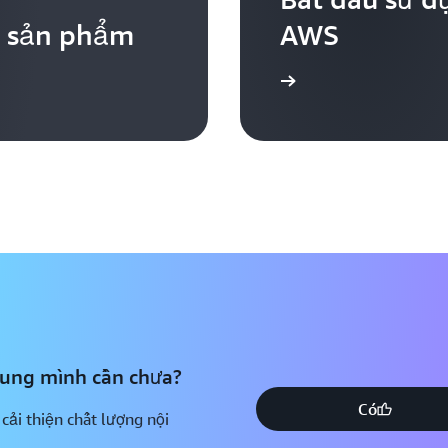
a sản phẩm
AWS
Bắt đầu
dung mình cần chưa?
Có
 cải thiện chất lượng nội