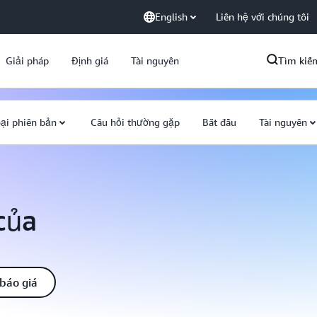
English
Liên hệ với chúng tôi
Giải pháp
Định giá
Tài nguyên
Tìm kiế
ại phiên bản
Câu hỏi thường gặp
Bắt đầu
Tài nguyên
của
báo giá