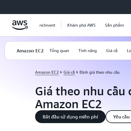
Chuyển đến nội dung chính
re:Invent
Khám phá AWS
Sản phẩm
Amazon EC2
Tổng quan
Tính năng
Giá cả
Lo
Amazon EC2
Giá cả
Định giá theo nhu cầu
Giá theo nhu cầu 
Amazon EC2
Bắt đầu sử dụng miễn phí
Yêu cầu 