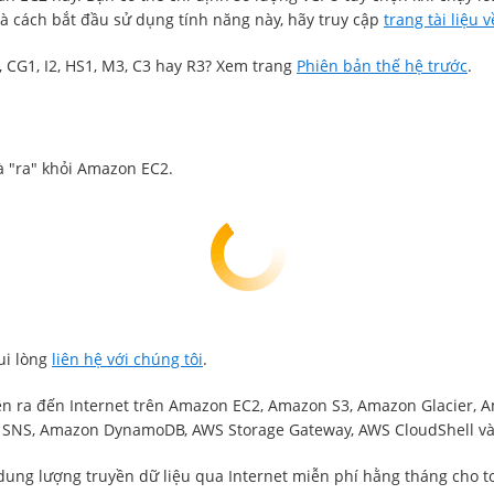
 và cách bắt đầu sử dụng tính năng này, hãy truy cập
trang tài liệu 
 CG1, I2, HS1, M3, C3 hay R3? Xem trang
Phiên bản thế hệ trước
.
à "ra" khỏi Amazon EC2.
ui lòng
liên hệ với chúng tôi
.
yền ra đến Internet trên Amazon EC2, Amazon S3, Amazon Glacier
SNS, Amazon DynamoDB, AWS Storage Gateway, AWS CloudShell v
ng lượng truyền dữ liệu qua Internet miễn phí hằng tháng cho to