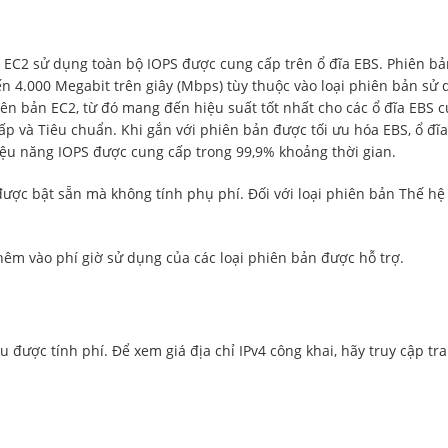
EC2 sử dụng toàn bộ IOPS được cung cấp trên ổ đĩa EBS. Phiên bản 
 4.000 Megabit trên giây (Mbps) tùy thuộc vào loại phiên bản sử d
ên bản EC2, từ đó mang đến hiệu suất tốt nhất cho các ổ đĩa EBS c
p và Tiêu chuẩn. Khi gắn với phiên bản được tối ưu hóa EBS, ổ đĩa
hiệu năng IOPS được cung cấp trong 99,9% khoảng thời gian.
 được bật sẵn mà không tính phụ phí. Đối với loại phiên bản Thế hệ 
hêm vào phí giờ sử dụng của các loại phiên bản được hỗ trợ.
ều được tính phí. Để xem giá địa chỉ IPv4 công khai, hãy truy cập tr