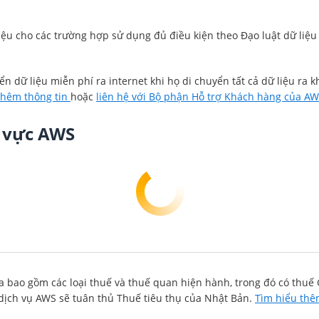
ệu cho các trường hợp sử dụng đủ điều kiện theo Đạo luật dữ liệu
dữ liệu miễn phí ra internet khi họ di chuyển tất cả dữ liệu ra kh
thêm thông tin
hoặc
liên hệ với Bộ phận Hỗ trợ Khách hàng của A
u vực AWS
ưa bao gồm các loại thuế và thuế quan hiện hành, trong đó có thu
 dịch vụ AWS sẽ tuân thủ Thuế tiêu thụ của Nhật Bản.
Tìm hiểu thê