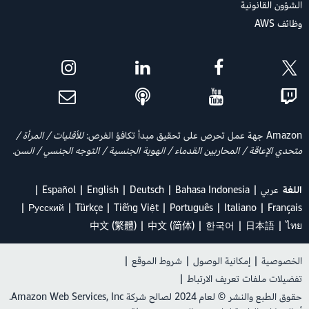
الشؤون القانونية
وظائف AWS
Amazon جهة عمل تحرص على تحقيق مبدأ تكافؤ الفرص:
للأقليات / المرأة /
متحدي الإعاقة / المحاربين القدماء / الهوية الجنسية / التوجه الجنسي / السن.
اللغة
عربي
Bahasa Indonesia
Deutsch
English
Español
Ρусский
Türkçe
Tiếng Việt
Português
Italiano
Français
中文 (繁體)
中文 (简体)
한국어
日本語
ไทย
الخصوصية
|
إمكانية الوصول
|
شروط الموقع
|
تفضيلات ملفات تعريف الارتباط
|
حقوق الطبع والنشر © لعام 2024 لصالح شركة Amazon Web Services, Inc.