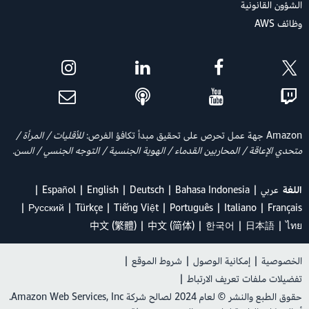
الشؤون القانونية
وظائف AWS
Amazon جهة عمل تحرص على تحقيق مبدأ تكافؤ الفرص:
للأقليات / المرأة /
متحدي الإعاقة / المحاربين القدماء / الهوية الجنسية / التوجه الجنسي / السن.
اللغة
عربي
Bahasa Indonesia
Deutsch
English
Español
Ρусский
Türkçe
Tiếng Việt
Português
Italiano
Français
中文 (繁體)
中文 (简体)
한국어
日本語
ไทย
الخصوصية
|
إمكانية الوصول
|
شروط الموقع
|
تفضيلات ملفات تعريف الارتباط
|
حقوق الطبع والنشر © لعام 2024 لصالح شركة Amazon Web Services, Inc.